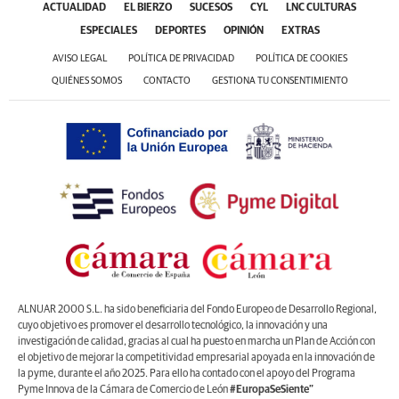
ACTUALIDAD
EL BIERZO
SUCESOS
CYL
LNC CULTURAS
ESPECIALES
DEPORTES
OPINIÓN
EXTRAS
AVISO LEGAL
POLÍTICA DE PRIVACIDAD
POLÍTICA DE COOKIES
QUIÉNES SOMOS
CONTACTO
GESTIONA TU CONSENTIMIENTO
ALNUAR 2000 S.L. ha sido beneficiaria del Fondo Europeo de Desarrollo Regional,
cuyo objetivo es promover el desarrollo tecnológico, la innovación y una
investigación de calidad, gracias al cual ha puesto en marcha un Plan de Acción con
el objetivo de mejorar la competitividad empresarial apoyada en la innovación de
la pyme, durante el año 2025. Para ello ha contado con el apoyo del Programa
Pyme Innova de la Cámara de Comercio de León
#EuropaSeSiente”