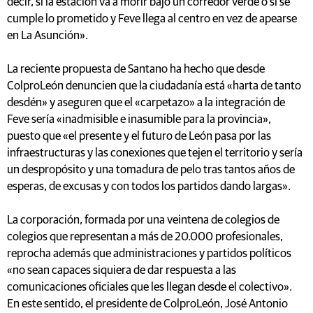
decir, si la estación va a morir bajo un corredor verde o si se
cumple lo prometido y Feve llega al centro en vez de apearse
en La Asunción».
La reciente propuesta de Santano ha hecho que desde
ColproLeón denuncien que la ciudadanía está «harta de tanto
desdén» y aseguren que el «carpetazo» a la integración de
Feve sería «inadmisible e inasumible para la provincia»,
puesto que «el presente y el futuro de León pasa por las
infraestructuras y las conexiones que tejen el territorio y sería
un despropósito y una tomadura de pelo tras tantos años de
esperas, de excusas y con todos los partidos dando largas».
La corporación, formada por una veintena de colegios de
colegios que representan a más de 20.000 profesionales,
reprocha además que administraciones y partidos políticos
«no sean capaces siquiera de dar respuesta a las
comunicaciones oficiales que les llegan desde el colectivo».
En este sentido, el presidente de ColproLeón, José Antonio