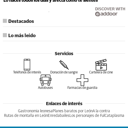
Lo haces todos los días y afecta cómo te sientes
DISCOVER WITH
Destacados
Lo más leído
Servicios
Teléfonos de interés
Donación de sangre
Cartelera de cine
Autobuses
Farmacias de guardia
Enlaces de interés
Gastronomia leonesa
Planes baratos por León
A la contra
Rutas de montaña en León
Enredabailes
Los personajes de Ful
Cataplasma