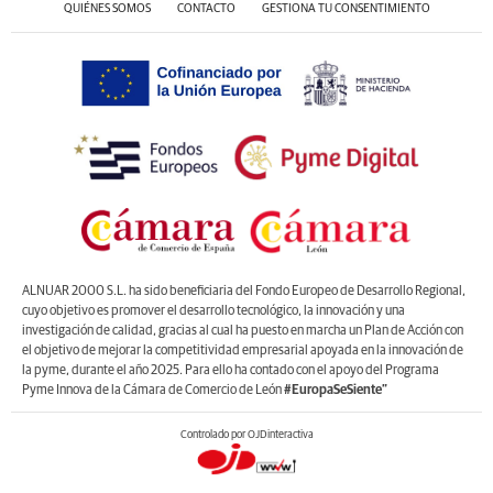
QUIÉNES SOMOS
CONTACTO
GESTIONA TU CONSENTIMIENTO
ALNUAR 2000 S.L. ha sido beneficiaria del Fondo Europeo de Desarrollo Regional,
cuyo objetivo es promover el desarrollo tecnológico, la innovación y una
investigación de calidad, gracias al cual ha puesto en marcha un Plan de Acción con
el objetivo de mejorar la competitividad empresarial apoyada en la innovación de
la pyme, durante el año 2025. Para ello ha contado con el apoyo del Programa
Pyme Innova de la Cámara de Comercio de León
#EuropaSeSiente”
Controlado por OJDinteractiva