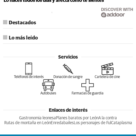
Lo haces todos los días y afecta cómo te sientes
DISCOVER WITH
Destacados
Lo más leído
Servicios
Teléfonos de interés
Donación de sangre
Cartelera de cine
Autobuses
Farmacias de guardia
Enlaces de interés
Gastronomia leonesa
Planes baratos por León
A la contra
Rutas de montaña en León
Enredabailes
Los personajes de Ful
Cataplasma