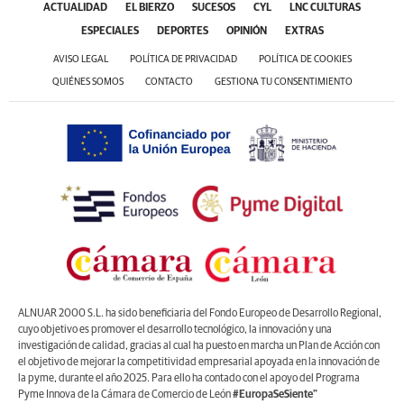
ACTUALIDAD
EL BIERZO
SUCESOS
CYL
LNC CULTURAS
ESPECIALES
DEPORTES
OPINIÓN
EXTRAS
AVISO LEGAL
POLÍTICA DE PRIVACIDAD
POLÍTICA DE COOKIES
QUIÉNES SOMOS
CONTACTO
GESTIONA TU CONSENTIMIENTO
ALNUAR 2000 S.L. ha sido beneficiaria del Fondo Europeo de Desarrollo Regional,
cuyo objetivo es promover el desarrollo tecnológico, la innovación y una
investigación de calidad, gracias al cual ha puesto en marcha un Plan de Acción con
el objetivo de mejorar la competitividad empresarial apoyada en la innovación de
la pyme, durante el año 2025. Para ello ha contado con el apoyo del Programa
Pyme Innova de la Cámara de Comercio de León
#EuropaSeSiente”