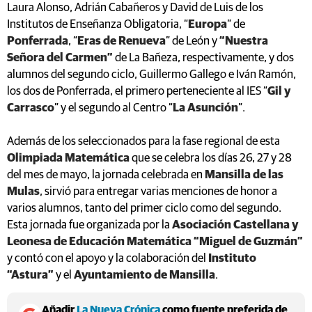
Laura Alonso, Adrián Cabañeros y David de Luis de los
Institutos de Enseñanza Obligatoria, “
Europa
” de
Ponferrada
, “
Eras de Renueva
” de León y
“Nuestra
Señora del Carmen”
de La Bañeza, respectivamente, y dos
alumnos del segundo ciclo, Guillermo Gallego e Iván Ramón,
los dos de Ponferrada, el primero perteneciente al IES “
Gil y
Carrasco
” y el segundo al Centro “
La Asunción
”.
Además de los seleccionados para la fase regional de esta
Olimpiada Matemática
que se celebra los días 26, 27 y 28
del mes de mayo, la jornada celebrada en
Mansilla de las
Mulas
, sirvió para entregar varias menciones de honor a
varios alumnos, tanto del primer ciclo como del segundo.
Esta jornada fue organizada por la
Asociación Castellana y
Leonesa de Educación Matemática “Miguel de Guzmán”
y contó con el apoyo y la colaboración del
Instituto
“Astura”
y el
Ayuntamiento de Mansilla
.
Añadir
La Nueva Crónica
como fuente preferida de