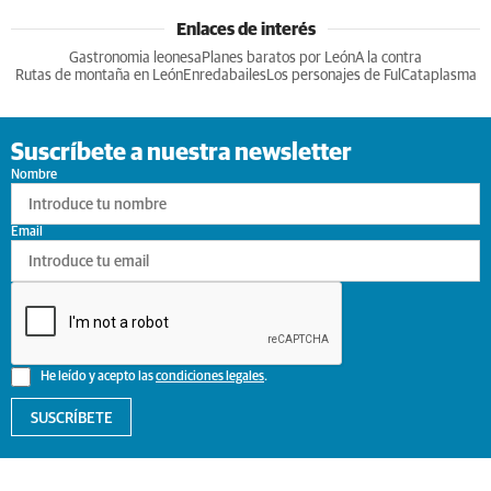
Enlaces de interés
Gastronomia leonesa
Planes baratos por León
A la contra
Rutas de montaña en León
Enredabailes
Los personajes de Ful
Cataplasma
Suscríbete a nuestra newsletter
Nombre
Email
He leído y acepto las
condiciones legales
.
SUSCRÍBETE