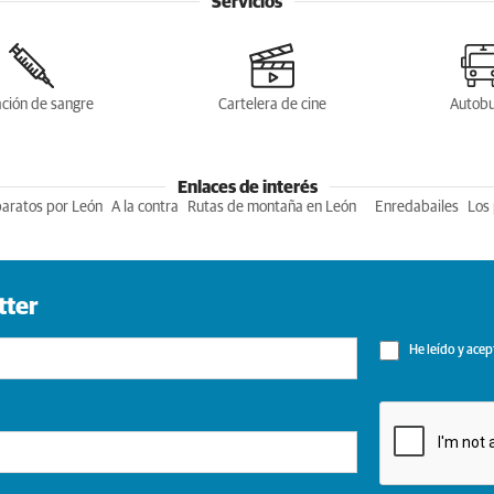
Servicios
ción de sangre
Cartelera de cine
Autob
Enlaces de interés
baratos por León
A la contra
Rutas de montaña en León
Enredabailes
Los 
tter
He leído y acep