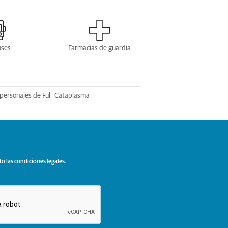
uses
Farmacias de guardia
personajes de Ful
Cataplasma
to las
condiciones legales
.