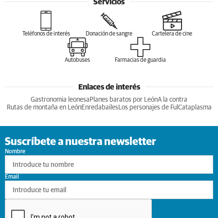
Servicios
Teléfonos de interés
Donación de sangre
Cartelera de cine
Autobuses
Farmacias de guardia
Enlaces de interés
Gastronomia leonesa
Planes baratos por León
A la contra
Rutas de montaña en León
Enredabailes
Los personajes de Ful
Cataplasma
Suscríbete a nuestra newsletter
Nombre
Email