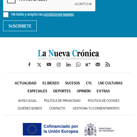
He leído y acepto las
condiciones legales
.
SUSCRÍBETE
ACTUALIDAD
EL BIERZO
SUCESOS
CYL
LNC CULTURAS
ESPECIALES
DEPORTES
OPINIÓN
EXTRAS
AVISO LEGAL
POLÍTICA DE PRIVACIDAD
POLÍTICA DE COOKIES
QUIÉNES SOMOS
CONTACTO
GESTIONA TU CONSENTIMIENTO