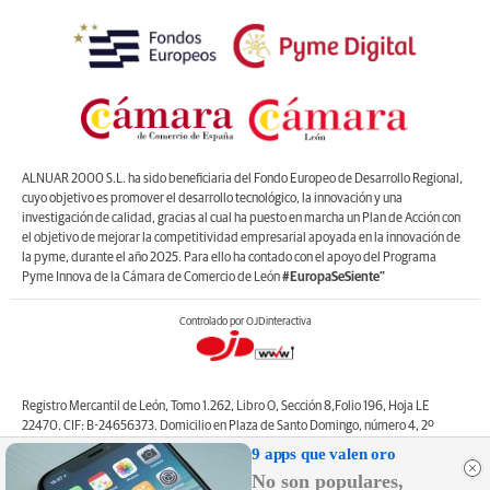
ALNUAR 2000 S.L. ha sido beneficiaria del Fondo Europeo de Desarrollo Regional,
cuyo objetivo es promover el desarrollo tecnológico, la innovación y una
investigación de calidad, gracias al cual ha puesto en marcha un Plan de Acción con
el objetivo de mejorar la competitividad empresarial apoyada en la innovación de
la pyme, durante el año 2025. Para ello ha contado con el apoyo del Programa
Pyme Innova de la Cámara de Comercio de León
#EuropaSeSiente”
Controlado por OJDinteractiva
Registro Mercantil de León, Tomo 1.262, Libro O, Sección 8,Folio 196, Hoja LE
22470. CIF: B-24656373. Domicilio en Plaza de Santo Domingo, número 4, 2º
izquierda, 24001, León. Correo electrónico de contacto: web@lanuevacronica.com.
9 apps que valen oro
Copyright © ALNUAR 2000 S.L. (LA NUEVA CRÓNICA). Incluye contenidos de la
No son populares,
empresa, de empresas del grupo o de terceros.