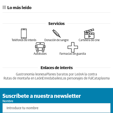
Lo más leído
Servicios
Teléfonos de interés
Donación de sangre
Cartelera de cine
Autobuses
Farmacias de guardia
Enlaces de interés
Gastronomia leonesa
Planes baratos por León
A la contra
Rutas de montaña en León
Enredabailes
Los personajes de Ful
Cataplasma
Suscríbete a nuestra newsletter
Nombre