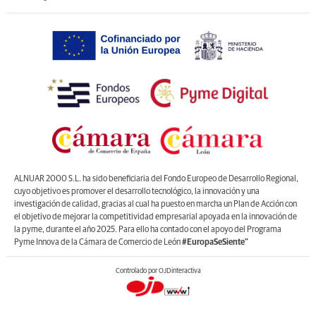
ALNUAR 2000 S.L. ha sido beneficiaria del Fondo Europeo de Desarrollo Regional,
cuyo objetivo es promover el desarrollo tecnológico, la innovación y una
investigación de calidad, gracias al cual ha puesto en marcha un Plan de Acción con
el objetivo de mejorar la competitividad empresarial apoyada en la innovación de
la pyme, durante el año 2025. Para ello ha contado con el apoyo del Programa
Pyme Innova de la Cámara de Comercio de León
#EuropaSeSiente”
Controlado por OJDinteractiva