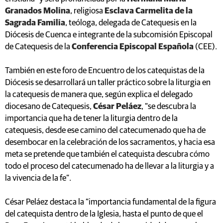
Granados Molina
, religiosa
Esclava Carmelita de la
Sagrada Familia
, teóloga, delegada de Catequesis en la
Diócesis de Cuenca e integrante de la subcomisión Episcopal
de Catequesis de la
Conferencia Episcopal Española
(CEE).
También en este foro de Encuentro de los catequistas de la
Diócesis se desarrollará un taller práctico sobre la liturgia en
la catequesis de manera que, según explica el delegado
diocesano de Catequesis,
César Peláez
, “se descubra la
importancia que ha de tener la liturgia dentro de la
catequesis, desde ese camino del catecumenado que ha de
desembocar en la celebración de los sacramentos, y hacia esa
meta se pretende que también el catequista descubra cómo
todo el proceso del catecumenado ha de llevar a la liturgia y a
la vivencia de la fe”.
César Peláez destaca la “importancia fundamental de la figura
del catequista dentro de la Iglesia, hasta el punto de que el