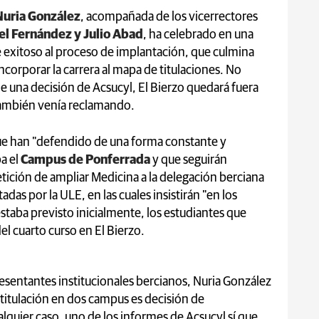
Nuria González
, acompañada de los vicerrectores
l Fernández y Julio Abad
, ha celebrado en una
re exitoso al proceso de implantación, que culmina
ncorporar la carrera al mapa de titulaciones. No
de una decisión de Acsucyl, El Bierzo quedará fuera
también venía reclamando.
que han "defendido de una forma constante y
a el
Campus de Ponferrada
y que seguirán
petición de ampliar Medicina a la delegación berciana
das por la ULE, en las cuales insistirán "en los
taba previsto inicialmente, los estudiantes que
del cuarto curso en El Bierzo.
resentantes institucionales bercianos, Nuria González
 titulación en dos campus es decisión de
alquier caso, uno de los informes de Acsucyl sí que