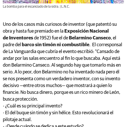
La bomba para el escanciado de la sidra. | L.N.C.
Uno de los casos más curiosos de inventor (que patentó su
obra y hasta fue premiado en la
Exposición Nacional
de Inventores
de 1952) fue el de
Belarmino Canseco
, el
padre del
barco sin timón ni combustible
. El corresponsal
de La Vanguardia que cubría el evento escribió: "Cansado de
andar por las salas encuentro al fin lo que buscaba. Aquí está
don Belarmino Canseco. Al segundo hay que tomarlo más en
serio. A lo peor, don Belarmino no ha inventado nada pero él
se nos presenta como un verdadero inventor, con su invento
decisivo —entre otros muchos— que mostrará a quien lo
financie. No busca dinero, porque es un rico minero de León,
busca protección.
- ¿Cuál es su principal invento?
- El del buque sin timón y sin hélice. Esto revolucionará el
pilotaje actual.
- ¿Desde cuándo se dedica a este estudio?