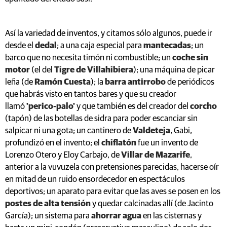
Así la variedad de inventos, y citamos sólo algunos, puede ir
desde el
dedal
; a una caja especial para
mantecadas
; un
barco que no necesita timón ni combustible; un
coche sin
motor
(el del
Tigre de Villahibiera
); una máquina de picar
leña (de
Ramón Cuesta
); la
barra antirrobo
de periódicos
que habrás visto en tantos bares y que su creador
llamó
'perico-palo'
y que también es del creador del
corcho
(tapón) de las botellas de sidra para poder escanciar sin
salpicar ni una gota; un cantinero de
Valdeteja
, Gabi,
profundizó en el invento; el
chiflatón
fue un invento de
Lorenzo Otero y Eloy Carbajo, de
Villar de Mazarife
,
anterior a la vuvuzela con pretensiones parecidas, hacerse oír
en mitad de un ruido ensordecedor en espectáculos
deportivos; un aparato para evitar que las aves se posen en los
postes de alta tensión
y quedar calcinadas allí (de Jacinto
García); un sistema para
ahorrar agua
en las cisternas y