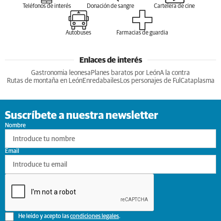
Teléfonos de interés
Donación de sangre
Cartelera de cine
Autobuses
Farmacias de guardia
Enlaces de interés
Gastronomia leonesa
Planes baratos por León
A la contra
Rutas de montaña en León
Enredabailes
Los personajes de Ful
Cataplasma
Suscríbete a nuestra newsletter
Nombre
Email
He leído y acepto las
condiciones legales
.