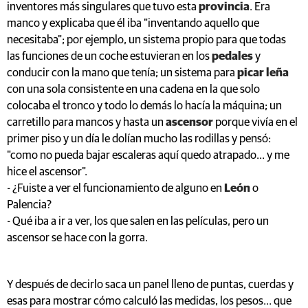
inventores más singulares que tuvo esta
provincia
. Era
manco y explicaba que él iba "inventando aquello que
necesitaba"; por ejemplo, un sistema propio para que todas
las funciones de un coche estuvieran en los
pedales
y
conducir con la mano que tenía; un sistema para
picar leña
con una sola consistente en una cadena en la que solo
colocaba el tronco y todo lo demás lo hacía la máquina; un
carretillo para mancos y hasta un
ascensor
porque vivía en el
primer piso y un día le dolían mucho las rodillas y pensó:
"como no pueda bajar escaleras aquí quedo atrapado… y me
hice el ascensor".
- ¿Fuiste a ver el funcionamiento de alguno en
León
o
Palencia?
- Qué iba a ir a ver, los que salen en las películas, pero un
ascensor se hace con la gorra.
Y después de decirlo saca un panel lleno de puntas, cuerdas y
esas para mostrar cómo calculó las medidas, los pesos… que