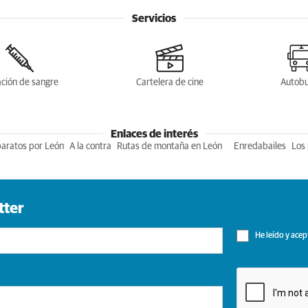
Servicios
ción de sangre
Cartelera de cine
Autob
Enlaces de interés
baratos por León
A la contra
Rutas de montaña en León
Enredabailes
Los 
tter
He leído y acep