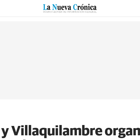
RZO
SUCESOS
CULTURAS
ESPECIALES
DEPORTES
y Villaquilambre orga