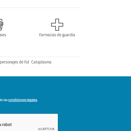
uses
Farmacias de guardia
personajes de Ful
Cataplasma
to las
condiciones legales
.