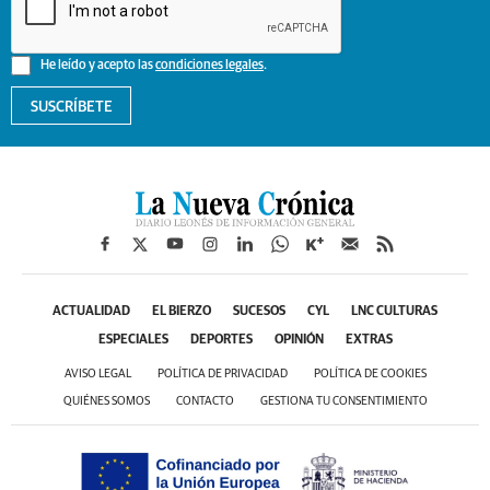
He leído y acepto las
condiciones legales
.
SUSCRÍBETE
ACTUALIDAD
EL BIERZO
SUCESOS
CYL
LNC CULTURAS
ESPECIALES
DEPORTES
OPINIÓN
EXTRAS
AVISO LEGAL
POLÍTICA DE PRIVACIDAD
POLÍTICA DE COOKIES
QUIÉNES SOMOS
CONTACTO
GESTIONA TU CONSENTIMIENTO