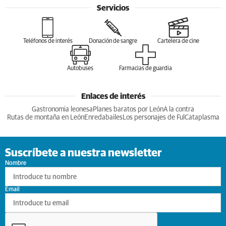
Servicios
Teléfonos de interés
Donación de sangre
Cartelera de cine
Autobuses
Farmacias de guardia
Enlaces de interés
Gastronomia leonesa
Planes baratos por León
A la contra
Rutas de montaña en León
Enredabailes
Los personajes de Ful
Cataplasma
Suscríbete a nuestra newsletter
Nombre
Email