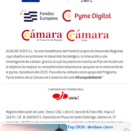
ALNUAR 2000 S.L. ha sido beneficiaria del Fondo Europeo de Desarrollo Regional,
cuyo objetivo es promover el desarrollo tecnológico, la innovación y una
investigación de calidad, gracias al cual ha puesto en marcha un Plan de Acción con
el objetivo de mejorar la competitividad empresarial apoyada en la innovación de
la pyme, durante el año 2025. Para ello ha contado con el apoyo del Programa
Pyme Innova de la Cámara de Comercio de León
#EuropaSeSiente”
Controlado por OJDinteractiva
Registro Mercantil de León, Tomo 1.262, Libro O, Sección 8,Folio 196, Hoja LE
22470. CIF: B-24656373. Domicilio en Plaza de Santo Domingo, número 4, 2º
izquierda, 24001, León. Correo electrónico de contacto: web@lanuevacronica.com.
Top 2026: destinos clave
Copyright © ALNUAR 2000 S.L. (LA NUEVA CRÓNICA). Incluye contenidos de la