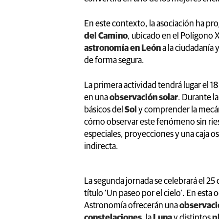
En este contexto, la asociación ha p
del Camino
, ubicado en el Polígono X,
astronomía en León
a la ciudadanía y
de forma segura.
La primera actividad tendrá lugar el 18 
en una
observación solar
. Durante l
básicos del
Sol
y comprender la mecán
cómo observar este fenómeno sin riesgo 
especiales, proyecciones y una caja os
indirecta.
La segunda jornada se celebrará el 25 d
título ‘Un paseo por el cielo’. En est
Astronomía ofrecerán una
observaci
constelaciones
, la
Luna
y distintos
p