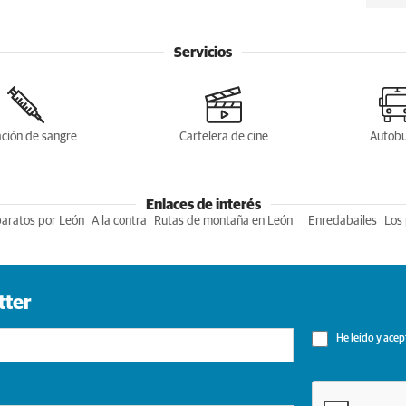
Servicios
ción de sangre
Cartelera de cine
Autob
Enlaces de interés
baratos por León
A la contra
Rutas de montaña en León
Enredabailes
Los 
tter
He leído y acep