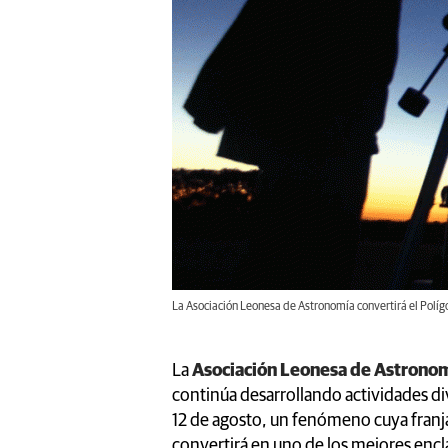
La Asociación Leonesa de Astronomía convertirá el Polígon
La
Asociación Leonesa de Astrono
continúa desarrollando actividades div
12 de agosto, un fenómeno cuya franja
convertirá en uno de los mejores encl