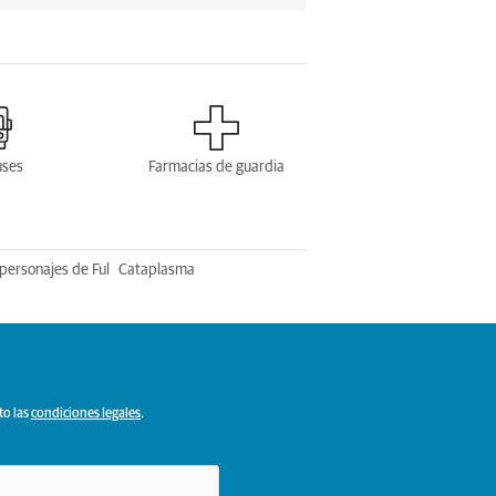
uses
Farmacias de guardia
personajes de Ful
Cataplasma
to las
condiciones legales
.