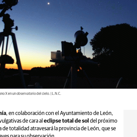
o X en un observatorio del cielo. | L.N.C.
mía
, en colaboración con el Ayuntamiento de León,
ulgativas de cara al
eclipse total de sol
del próximo
 de totalidad atravesará la provincia de León, que se
aves para su observación.