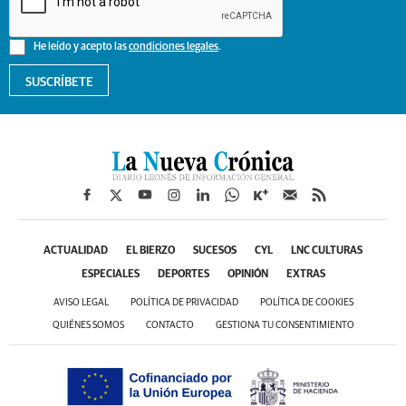
He leído y acepto las
condiciones legales
.
SUSCRÍBETE
ACTUALIDAD
EL BIERZO
SUCESOS
CYL
LNC CULTURAS
ESPECIALES
DEPORTES
OPINIÓN
EXTRAS
AVISO LEGAL
POLÍTICA DE PRIVACIDAD
POLÍTICA DE COOKIES
QUIÉNES SOMOS
CONTACTO
GESTIONA TU CONSENTIMIENTO