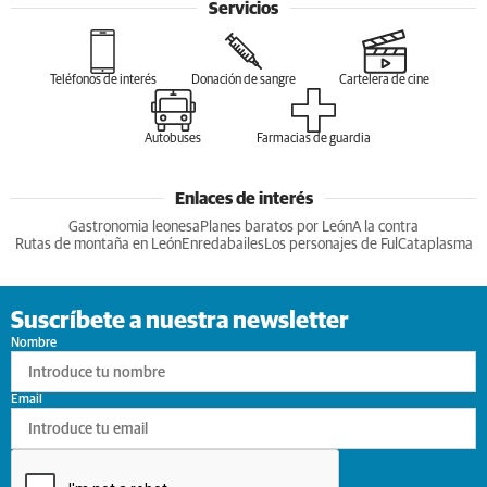
Servicios
Teléfonos de interés
Donación de sangre
Cartelera de cine
Autobuses
Farmacias de guardia
Enlaces de interés
Gastronomia leonesa
Planes baratos por León
A la contra
Rutas de montaña en León
Enredabailes
Los personajes de Ful
Cataplasma
Suscríbete a nuestra newsletter
Nombre
Email