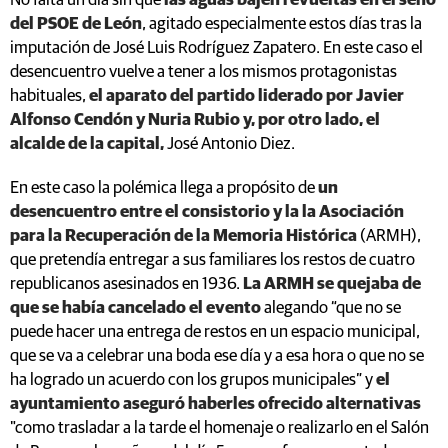
No falta un día sin que
las aguas bajen revueltas en el seno
del PSOE de León
, agitado especialmente estos días tras la
imputación de José Luis Rodríguez Zapatero. En este caso el
desencuentro vuelve a tener a los mismos protagonistas
habituales,
el aparato del partido liderado por Javier
Alfonso Cendón y Nuria Rubio y, por otro lado, el
alcalde de la capital,
José Antonio Diez.
En este caso la polémica llega a propósito de
un
desencuentro entre el consistorio y la la Asociación
para la Recuperación de la Memoria Histórica
(ARMH),
que pretendía entregar a sus familiares los restos de cuatro
republicanos asesinados en 1936.
La ARMH se quejaba de
que se había cancelado el evento
alegando “que no se
puede hacer una entrega de restos en un espacio municipal,
que se va a celebrar una boda ese día y a esa hora o que no se
ha logrado un acuerdo con los grupos municipales” y
el
ayuntamiento aseguró haberles ofrecido alternativas
"como trasladar a la tarde el homenaje o realizarlo en el Salón