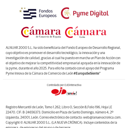
ALNUAR 2000 S.L. ha sido beneficiaria del Fondo Europeo de Desarrollo Regional,
cuyo objetivo es promover el desarrollo tecnológico, la innovación y una
investigación de calidad, gracias al cual ha puesto en marcha un Plan de Acción con
el objetivo de mejorar la competitividad empresarial apoyada en la innovación de
la pyme, durante el año 2025. Para ello ha contado con el apoyo del Programa
Pyme Innova de la Cámara de Comercio de León
#EuropaSeSiente”
Controlado por OJDinteractiva
Registro Mercantil de León, Tomo 1.262, Libro O, Sección 8,Folio 196, Hoja LE
22470. CIF: B-24656373. Domicilio en Plaza de Santo Domingo, número 4, 2º
izquierda, 24001, León. Correo electrónico de contacto: web@lanuevacronica.com.
Copyright © ALNUAR 2000 S.L. (LA NUEVA CRÓNICA). Incluye contenidos de la