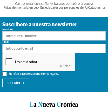
Gastronomia leonesa
Planes baratos por León
A la contra
Rutas de montaña en León
Enredabailes
Los personajes de Ful
Cataplasma
Suscríbete a nuestra newsletter
Nombre
Email
He leído y acepto las
condiciones legales
.
SUSCRÍBETE