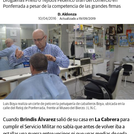
Droguerías Prieto o Tejidos Federico tiran del comercio en
Ponferrada a pesar de la competencia de las grandes firmas
D. Aldonza
10/04/2016
Actualizado a 19/09/2019
Luis Boya realiza un corte de pelo en la peluquería de caballeros Boya, ubicada en la
calle del Reloj de Ponferrada, frente al Museo del Bierzo. | L.N.C.
Cuando
Brindis Álvarez
salió de su casa en
La Cabrera
para
cumplir el Servicio Militar no sabía que antes de volver iba a