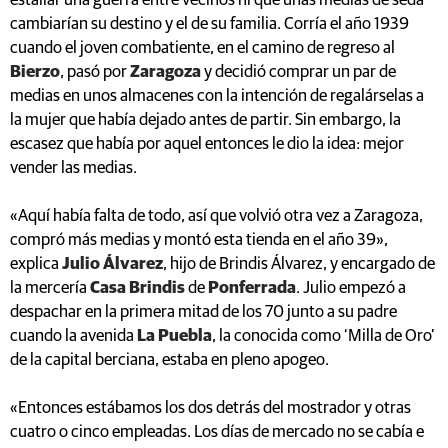
estallar una guerra entre vecinos ni que unas medias de seda
cambiarían su destino y el de su familia. Corría el año 1939
cuando el joven combatiente, en el camino de regreso al
Bierzo
, pasó por
Zaragoza
y decidió comprar un par de
medias en unos almacenes con la intención de regalárselas a
la mujer que había dejado antes de partir. Sin embargo, la
escasez que había por aquel entonces le dio la idea: mejor
vender las medias.
«Aquí había falta de todo, así que volvió otra vez a Zaragoza,
compró más medias y montó esta tienda en el año 39»,
explica
Julio Álvarez
, hijo de Brindis Álvarez, y encargado de
la mercería
Casa Brindis
de
Ponferrada
. Julio empezó a
despachar en la primera mitad de los 70 junto a su padre
cuando la avenida
La Puebla
, la conocida como ‘Milla de Oro’
de la capital berciana, estaba en pleno apogeo.
«Entonces estábamos los dos detrás del mostrador y otras
cuatro o cinco empleadas. Los días de mercado no se cabía e