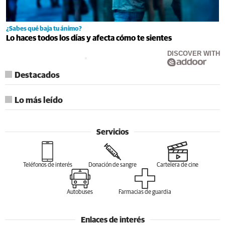
¿Sabes qué baja tu ánimo?
Lo haces todos los días y afecta cómo te sientes
DISCOVER WITH
Destacados
Lo más leído
Servicios
Teléfonos de interés
Donación de sangre
Cartelera de cine
Autobuses
Farmacias de guardia
Enlaces de interés