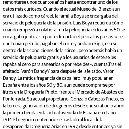
remontarse unos cuantos años hasta encontrar uno de los
datos más curiosos. Cuando el actual Museo del Bierzo aún
era utilizado como cárcel, la familia Boya se encargaba del
servicio de peluquería de la prisión. Luis Boya recuerda cómo
cuando empezó a colaborar en la peluquería en los años 50 se
encargaba junto a su padre de cortar el pelo a los presos. «Los
que tenían peculio pagaban el corte y podían exigir, eso sí
dentro de las condiciones de la cárcel, pero además había un
servicio de peluquería gratis y a los usuarios de este se les
rapaba al cero para sanearlos o por rebeldes», cuenta.Tras el
afeitado, Varón DandyY para después del afeitado, Varón
Dandy. La mítica fragancia de caballero, muy popular en
España entre los años 50 y 80, aún puede comprarse por
litros en la Droguería Prieto, frente al Mercado de Abastos de
Ponferrada. Su actual propietario, Gonzalo Cabezas Prieto, es
la tercera generación de drogueros desde que su abuelo abrió
la primera tienda en la actual avenida de España en el año
1914.El negocio centenario se trasladó al local de la
desaparecida Droguería Arias en 1997, desde entonces ya sin