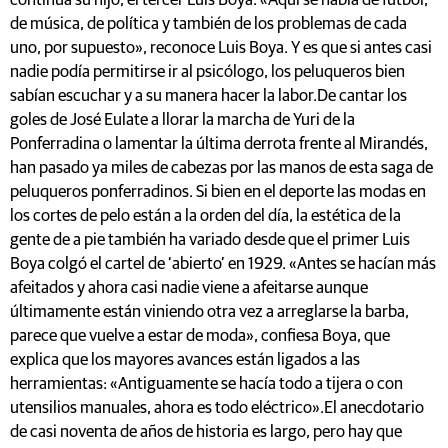
continúa su hijo, el tercer Luis Boya. «Aquí se habla de fútbol,
de música, de política y también de los problemas de cada
uno, por supuesto», reconoce Luis Boya. Y es que si antes casi
nadie podía permitirse ir al psicólogo, los peluqueros bien
sabían escuchar y a su manera hacer la labor.De cantar los
goles de José Eulate a llorar la marcha de Yuri de la
Ponferradina o lamentar la última derrota frente al Mirandés,
han pasado ya miles de cabezas por las manos de esta saga de
peluqueros ponferradinos. Si bien en el deporte las modas en
los cortes de pelo están a la orden del día, la estética de la
gente de a pie también ha variado desde que el primer Luis
Boya colgó el cartel de ‘abierto’ en 1929. «Antes se hacían más
afeitados y ahora casi nadie viene a afeitarse aunque
últimamente están viniendo otra vez a arreglarse la barba,
parece que vuelve a estar de moda», confiesa Boya, que
explica que los mayores avances están ligados a las
herramientas: «Antiguamente se hacía todo a tijera o con
utensilios manuales, ahora es todo eléctrico».El anecdotario
de casi noventa de años de historia es largo, pero hay que