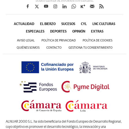
ACTUALIDAD
EL BIERZO
SUCESOS
CYL
LNC CULTURAS
ESPECIALES
DEPORTES
OPINIÓN
EXTRAS
AVISO LEGAL
POLÍTICA DE PRIVACIDAD
POLÍTICA DE COOKIES
QUIÉNES SOMOS
CONTACTO
GESTIONA TU CONSENTIMIENTO
ALNUAR 2000 S.L. ha sido beneficiaria del Fondo Europeo de Desarrollo Regional,
cuyo objetivo es promover el desarrollo tecnológico, la innovación y una