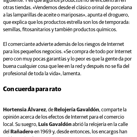
siguiente. Y es que algunos productos no se encuentran en
otras tiendas. «Vendemos desde el clásico orinal de porcelana
a las lamparillas de aceite o mariposas», apunta el droguero,
que explica que los productos estrella son los de temporada:
semillas, fitosanitarios y también productos químicos.
El comerciante advierte además de los riesgos de Internet
para los pequeños negocios. «Se compra de todo por Internet
pero con muy pocas garantías y lo peor es que la gente da por
buena cualquier cosa que lee en la red y después no se fía del
profesional de toda la vida», lamenta.
Con cuerda para rato
Hortensia Álvarez
, de
Relojería Gavaldón
, comparte la
opinión acerca de los efectos de Internet para el comercio
local. Su suegro,
Luis Gavaldón
abrió la relojería en la calle
del
Rañadero
en 1969 y, desde entonces, los encargos han