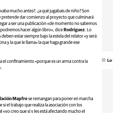
nevaba mucho antes?, ¿a qué jugabais de niño? Son
se pretende dar comienzo al proyecto que culminará
llegar a ser una publicación «de momento no sabemos
o podremos hacer algún libro», dice
Rodríguez
. Lo
 deben estar siempre bajo la estela del relator «y será
a y la que le llama» la que haga grande ese
Lo
ga el confinamiento «porque es un arma contra la
».
ndación Mapfre
se remangan para poner en marcha
i el trabajo que realiza la asociación con los
l «yo creo que sí y les está afectando mucho el