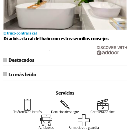
El truco contra la cal
Di adiós a la cal del baño con estos sencillos consejos
DISCOVER WITH
Destacados
Lo más leído
Servicios
Teléfonos de interés
Donación de sangre
Cartelera de cine
Autobuses
Farmacias de guardia