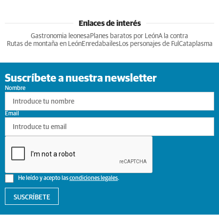
Enlaces de interés
Gastronomia leonesa
Planes baratos por León
A la contra
Rutas de montaña en León
Enredabailes
Los personajes de Ful
Cataplasma
Suscríbete a nuestra newsletter
Nombre
Email
He leído y acepto las
condiciones legales
.
SUSCRÍBETE