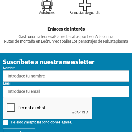
Autobuses
Farmacias de guardia
Enlaces de interés
Gastronomia leonesa
Planes baratos por León
A la contra
Rutas de montaña en León
Enredabailes
Los personajes de Ful
Cataplasma
Suscríbete a nuestra newsletter
Nombre
Email
He leído y acepto las
condiciones legales
.