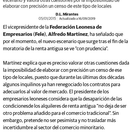
escenario y valora otras cuestiones por la imposibilidad de
elaborar con precisión un censo de este tipo de locales
D.L. Mirantes
05/01/2015
Actualizado a 16/09/2019
El vicepresidente de la
Federación Leonesa de
Empresarios
(
Fele
),
Alfredo Martínez
, ha señalado que
por el momento, el nuevo escenario que surge tras el fin de la
moratoria de la renta antigua se ve "con prudencia".
Martínez explica que es preciso valorar otras cuestiones dada
la imposibilidad de elaborar con precisión un censo de ese
tipo de locales, puesto que durante las últimas dos décadas
algunos inquilinos ya han renegociado los contratos para
adecuarlos al valor de mercado. El presidente de los
empresarios leoneses considera que la desaparición de las
condicionesde los alquileres de renta antigua "no deja de ser
otro problema añadido para el comercio tradicional". Sin
embargo, pretende no ser pesimista y no trasladar más
incertidumbre al sector del comercio minoritario.