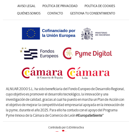
AVISO LEGAL
POLÍTICA DE PRIVACIDAD
POLÍTICA DE COOKIES
QUIÉNES SOMOS
CONTACTO
GESTIONA TU CONSENTIMIENTO
ALNUAR 2000 S.L. ha sido beneficiaria del Fondo Europeo de Desarrollo Regional,
cuyo objetivo es promover el desarrollo tecnológico, la innovación y una
investigación de calidad, gracias al cual ha puesto en marcha un Plan de Acción con
el objetivo de mejorar la competitividad empresarial apoyada en la innovación de
la pyme, durante el año 2025. Para ello ha contado con el apoyo del Programa
Pyme Innova de la Cámara de Comercio de León
#EuropaSeSiente”
Controlado por OJDinteractiva