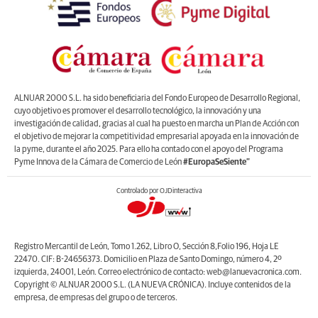
ALNUAR 2000 S.L. ha sido beneficiaria del Fondo Europeo de Desarrollo Regional,
cuyo objetivo es promover el desarrollo tecnológico, la innovación y una
investigación de calidad, gracias al cual ha puesto en marcha un Plan de Acción con
el objetivo de mejorar la competitividad empresarial apoyada en la innovación de
la pyme, durante el año 2025. Para ello ha contado con el apoyo del Programa
Pyme Innova de la Cámara de Comercio de León
#EuropaSeSiente”
Controlado por OJDinteractiva
Registro Mercantil de León, Tomo 1.262, Libro O, Sección 8,Folio 196, Hoja LE
22470. CIF: B-24656373. Domicilio en Plaza de Santo Domingo, número 4, 2º
izquierda, 24001, León. Correo electrónico de contacto: web@lanuevacronica.com.
Copyright © ALNUAR 2000 S.L. (LA NUEVA CRÓNICA). Incluye contenidos de la
empresa, de empresas del grupo o de terceros.