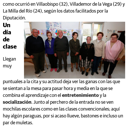
como ocurrió en Villaobispo (32), Villademor de la Vega (29) y
La Milla del Río (24), según los datos facilitados por la
Diputación.
Un
día
de
clase
Llegan
muy
puntuales a la cita y su actitud deja ver las ganas con las que
se sientan a la mesa para pasar hora y media en la que se
combina el aprendizaje con el
entretenimiento
y la
socialización
. Junto al perchero de la entrada no se ven
mochilas escolares como en las clases convencionales; aquí
hay algún paraguas, por si acaso llueve, bastones e incluso un
par de muletas.