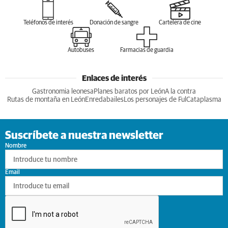
Teléfonos de interés
Donación de sangre
Cartelera de cine
Autobuses
Farmacias de guardia
Enlaces de interés
Gastronomia leonesa
Planes baratos por León
A la contra
Rutas de montaña en León
Enredabailes
Los personajes de Ful
Cataplasma
Suscríbete a nuestra newsletter
Nombre
Email