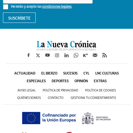
He leído y acepto las
condiciones legales
.
SUSCRÍBETE
ACTUALIDAD
EL BIERZO
SUCESOS
CYL
LNC CULTURAS
ESPECIALES
DEPORTES
OPINIÓN
EXTRAS
AVISO LEGAL
POLÍTICA DE PRIVACIDAD
POLÍTICA DE COOKIES
QUIÉNES SOMOS
CONTACTO
GESTIONA TU CONSENTIMIENTO