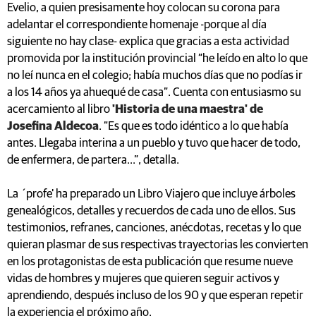
Evelio, a quien presisamente hoy colocan su corona para
adelantar el correspondiente homenaje -porque al día
siguiente no hay clase- explica que gracias a esta actividad
promovida por la institución provincial “he leído en alto lo que
no leí nunca en el colegio; había muchos días que no podías ir
a los 14 años ya ahuequé de casa”. Cuenta con entusiasmo su
acercamiento al libro
'Historia de una maestra' de
Josefina Aldecoa
. “Es que es todo idéntico a lo que había
antes. Llegaba interina a un pueblo y tuvo que hacer de todo,
de enfermera, de partera...”, detalla.
La ´profe' ha preparado un Libro Viajero que incluye árboles
genealógicos, detalles y recuerdos de cada uno de ellos. Sus
testimonios, refranes, canciones, anécdotas, recetas y lo que
quieran plasmar de sus respectivas trayectorias les convierten
en los protagonistas de esta publicación que resume nueve
vidas de hombres y mujeres que quieren seguir activos y
aprendiendo, después incluso de los 90 y que esperan repetir
la experiencia el próximo año.