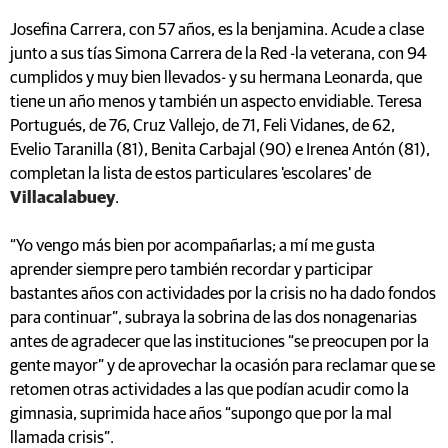
Josefina Carrera, con 57 años, es la benjamina. Acude a clase
junto a sus tías Simona Carrera de la Red -la veterana, con 94
cumplidos y muy bien llevados- y su hermana Leonarda, que
tiene un año menos y también un aspecto envidiable. Teresa
Portugués, de 76, Cruz Vallejo, de 71, Feli Vidanes, de 62,
Evelio Taranilla (81), Benita Carbajal (90) e Irenea Antón (81),
completan la lista de estos particulares 'escolares' de
Villacalabuey
.
“Yo vengo más bien por acompañarlas; a mí me gusta
aprender siempre pero también recordar y participar
bastantes años con actividades por la crisis no ha dado fondos
para continuar”, subraya la sobrina de las dos nonagenarias
antes de agradecer que las instituciones “se preocupen por la
gente mayor” y de aprovechar la ocasión para reclamar que se
retomen otras actividades a las que podían acudir como la
gimnasia, suprimida hace años “supongo que por la mal
llamada crisis”.