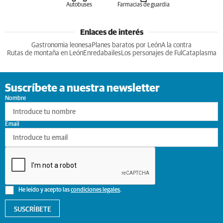
Autobuses
Farmacias de guardia
Enlaces de interés
Gastronomia leonesa
Planes baratos por León
A la contra
Rutas de montaña en León
Enredabailes
Los personajes de Ful
Cataplasma
Suscríbete a nuestra newsletter
Nombre
Email
He leído y acepto las
condiciones legales
.
SUSCRÍBETE