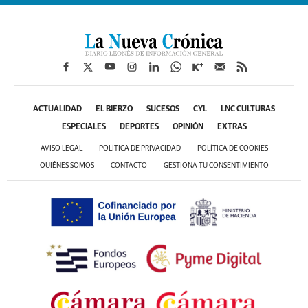
ACTUALIDAD
EL BIERZO
SUCESOS
CYL
LNC CULTURAS
ESPECIALES
DEPORTES
OPINIÓN
EXTRAS
AVISO LEGAL
POLÍTICA DE PRIVACIDAD
POLÍTICA DE COOKIES
QUIÉNES SOMOS
CONTACTO
GESTIONA TU CONSENTIMIENTO