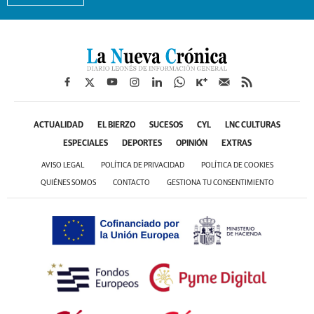
ACTUALIDAD
EL BIERZO
SUCESOS
CYL
LNC CULTURAS
ESPECIALES
DEPORTES
OPINIÓN
EXTRAS
AVISO LEGAL
POLÍTICA DE PRIVACIDAD
POLÍTICA DE COOKIES
QUIÉNES SOMOS
CONTACTO
GESTIONA TU CONSENTIMIENTO