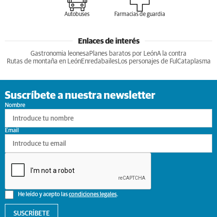
Autobuses
Farmacias de guardia
Enlaces de interés
Gastronomia leonesa
Planes baratos por León
A la contra
Rutas de montaña en León
Enredabailes
Los personajes de Ful
Cataplasma
Suscríbete a nuestra newsletter
Nombre
Email
He leído y acepto las
condiciones legales
.
SUSCRÍBETE