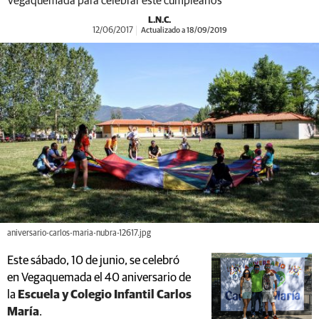
Vegaquemada para celebrar este cumpleaños
L.N.C.
12/06/2017
Actualizado a 18/09/2019
aniversario-carlos-maria-nubra-12617.jpg
Este sábado, 10 de junio, se celebró
en Vegaquemada el 40 aniversario de
la
Escuela y Colegio Infantil Carlos
María
.