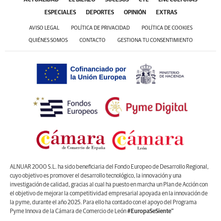
ESPECIALES
DEPORTES
OPINIÓN
EXTRAS
AVISO LEGAL
POLÍTICA DE PRIVACIDAD
POLÍTICA DE COOKIES
QUIÉNES SOMOS
CONTACTO
GESTIONA TU CONSENTIMIENTO
ALNUAR 2000 S.L. ha sido beneficiaria del Fondo Europeo de Desarrollo Regional,
cuyo objetivo es promover el desarrollo tecnológico, la innovación y una
investigación de calidad, gracias al cual ha puesto en marcha un Plan de Acción con
el objetivo de mejorar la competitividad empresarial apoyada en la innovación de
la pyme, durante el año 2025. Para ello ha contado con el apoyo del Programa
Pyme Innova de la Cámara de Comercio de León
#EuropaSeSiente”