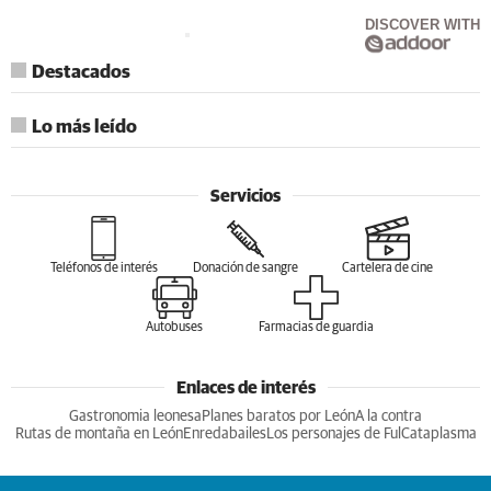
DISCOVER WITH
Destacados
Lo más leído
Servicios
Teléfonos de interés
Donación de sangre
Cartelera de cine
Autobuses
Farmacias de guardia
Enlaces de interés
Gastronomia leonesa
Planes baratos por León
A la contra
Rutas de montaña en León
Enredabailes
Los personajes de Ful
Cataplasma