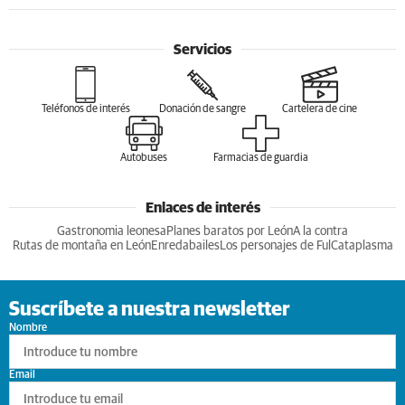
Servicios
Teléfonos de interés
Donación de sangre
Cartelera de cine
Autobuses
Farmacias de guardia
Enlaces de interés
Gastronomia leonesa
Planes baratos por León
A la contra
Rutas de montaña en León
Enredabailes
Los personajes de Ful
Cataplasma
Suscríbete a nuestra newsletter
Nombre
Email