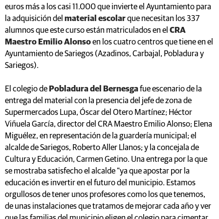
euros más a los casi 11.000 que invierte el Ayuntamiento para
la adquisición del
material escolar
que necesitan los 337
alumnos que este curso están matriculados en el
CRA
Maestro Emilio Alonso
en los cuatro centros que tiene en el
Ayuntamiento de Sariegos (Azadinos, Carbajal, Pobladura y
Sariegos).
El colegio de
Pobladura del Bernesga
fue escenario de la
entrega del material con la presencia del jefe de zona de
Supermercados Lupa, Óscar del Otero Martínez; Héctor
Viñuela García, director del CRA Maestro Emilio Alonso; Elena
Miguélez, en representación de la guardería municipal; el
alcalde de Sariegos, Roberto Aller Llanos; y la concejala de
Cultura y Educación, Carmen Getino. Una entrega por la que
se mostraba satisfecho el alcalde "ya que apostar por la
educación es invertir en el futuro del municipio. Estamos
orgullosos de tener unos profesores como los que tenemos,
de unas instalaciones que tratamos de mejorar cada año y ver
que las familias del municipio eligen el colegio para cimentar