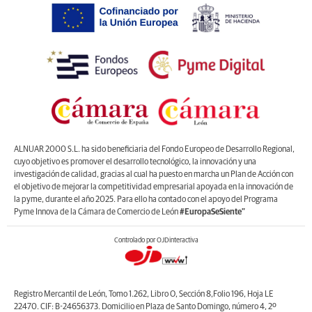
ALNUAR 2000 S.L. ha sido beneficiaria del Fondo Europeo de Desarrollo Regional,
cuyo objetivo es promover el desarrollo tecnológico, la innovación y una
investigación de calidad, gracias al cual ha puesto en marcha un Plan de Acción con
el objetivo de mejorar la competitividad empresarial apoyada en la innovación de
la pyme, durante el año 2025. Para ello ha contado con el apoyo del Programa
Pyme Innova de la Cámara de Comercio de León
#EuropaSeSiente”
Controlado por OJDinteractiva
Registro Mercantil de León, Tomo 1.262, Libro O, Sección 8,Folio 196, Hoja LE
22470. CIF: B-24656373. Domicilio en Plaza de Santo Domingo, número 4, 2º