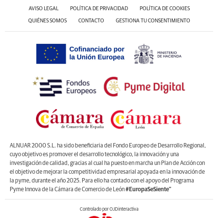
AVISO LEGAL
POLÍTICA DE PRIVACIDAD
POLÍTICA DE COOKIES
QUIÉNES SOMOS
CONTACTO
GESTIONA TU CONSENTIMIENTO
ALNUAR 2000 S.L. ha sido beneficiaria del Fondo Europeo de Desarrollo Regional,
cuyo objetivo es promover el desarrollo tecnológico, la innovación y una
investigación de calidad, gracias al cual ha puesto en marcha un Plan de Acción con
el objetivo de mejorar la competitividad empresarial apoyada en la innovación de
la pyme, durante el año 2025. Para ello ha contado con el apoyo del Programa
Pyme Innova de la Cámara de Comercio de León
#EuropaSeSiente”
Controlado por OJDinteractiva