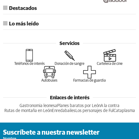
Destacados
Lo más leído
Servicios
Teléfonos de interés
Donación de sangre
Cartelera de cine
Autobuses
Farmacias de guardia
Enlaces de interés
Gastronomia leonesa
Planes baratos por León
A la contra
Rutas de montaña en León
Enredabailes
Los personajes de Ful
Cataplasma
Suscríbete a nuestra newsletter
Nombre