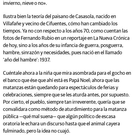
invierno, nieve o no».
Ilustra bien la teoría del paisano de Casasola, nacido en
Villafañe y vecino de Cifuentes, cómo han cambiado los
tiempos. Ya no con respecto a los años 70, como cuentan las
fotos de Fernando Rubio en un reportaje en La Nueva Crónica
de hoy, sino a los años de su infancia de guerra, posguerra,
hambre, sinrazón y necesidades, pues nació en el llamado
‘año del hambre’: 1937.
Cuéntale ahora a la niña que mira asombrada para el gocho en
el banco que ése que ahí está es Papá Noel; ahora que las
matanzas están quedando para espectáculos de ferias y
celebraciones, siempre que se les aturda antes, por supuesto.
Por cierto, el pueblo, siempre tan irreverente, quería que se
convalidara como método de aturdimiento para la matanza
pública —qué mal suena— que algún político de escasa
oratoria le echara un discurso hasta que el animal cayera
fulminado, pero la idea no cuajó.