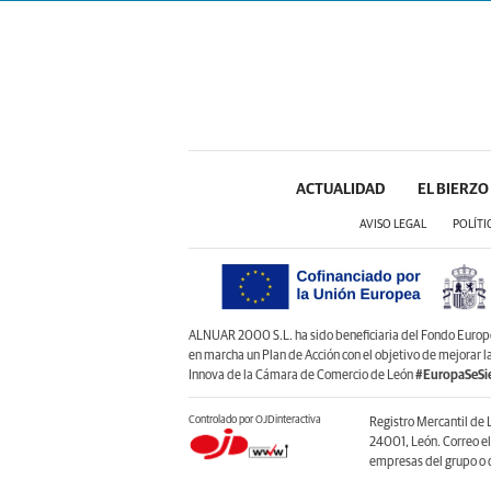
ACTUALIDAD
EL BIERZO
AVISO LEGAL
POLÍTI
ALNUAR 2000 S.L. ha sido beneficiaria del Fondo Europeo 
en marcha un Plan de Acción con el objetivo de mejorar 
Innova de la Cámara de Comercio de León
#EuropaSeSi
Controlado por OJDinteractiva
Registro Mercantil de 
24001, León. Correo e
empresas del grupo o d