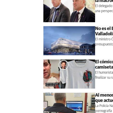
la macro
El delegado 
una perspect
No es el 
Valladoli
El ministro 
presupuesto
El cómico
camiseta
El humorista
finalizar su
Al menos
que actu
La Policía 
pornografía 