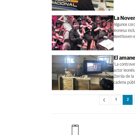
La Noven
Algunos coro
leonesa incl
Beethoven e
El amane
‘La controve
actor leonés
Zorrila de l
cadena públ
1
2