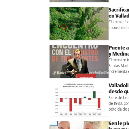
Sacrifica
en Valla
El animal fu
imposibilida
Puente an
y Medina
El ministro i
Santas Marta
incrementa e
Valladol
desde qu
Siete de la
de 1983, co
pérdida de 
Sen le p