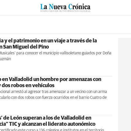
RZO
SUCESOS
CULTURAS
ESPECIALES
DEPORTES
ia y el patrimonio en un viaje a través de la
n San Miguel del Pino
 Musicales’ para conocer el municipio vallisoletano guiados por Doña
Guzmán
 en Valladolid un hombre por amenazas con
y dos robos en vehículos
acional arrestó al agresor tras amenazar a un vecino con un arma
cularlo con dos robos con fuerza ocurridos en el barrio Cuatro de
s' de León superan a los de Valladolid en
cia" TIC y alcanzan el liderato autonómico
ertificado este curso a 136 colegios e institutos en el territorio