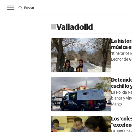
Buscar
ACTUALIDAD
BIE
Valladolid
La histor
música e
‘Itinerarios
Leonor de 
Detenido
cuchillo 
La Policía N
blanca y vin
Marzo
Los 'cole
"excelen
La Junta ha c