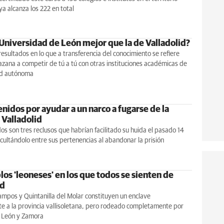
ya alcanza los 222 en total
 Universidad de León mejor que la de Valladolid?
esultados en lo que a transferencia del conocimiento se refiere
azana a competir de tú a tú con otras instituciones académicas de
ad autónoma
nidos por ayudar a un narco a fugarse de la
 Valladolid
os son tres reclusos que habrían facilitado su huida el pasado 14
cultándolo entre sus pertenencias al abandonar la prisión
os 'leoneses' en los que todos se sienten de
id
mpos y Quintanilla del Molar constituyen un enclave
e a la provincia vallisoletana, pero rodeado completamente por
e León y Zamora