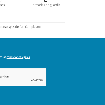
uses
Farmacias de guardia
personajes de Ful
Cataplasma
to las
condiciones legales
.