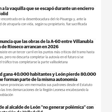
n a la vaquilla que se escapó durante un encierro
dolid
e encontrado en la desembocadura del río Pisuerga y, ante la
d de atraparla con vida, según su propietario, fue sacrificada
uncia que las obras de la A-60 entre Villanubla
 de Rioseco arrancan en 2026
nsiste en un tercer carril en los puntos más críticos del tramo hasta
s, pero no descarta completar la autovía en el futuro si se
l tráfico tras completarse la parte vallisoletana
id gana 40.000 habitantes y León pierde 80.000
e forman parte de la misma autonomía
s nueve provincias ven mermados sus padrones desde el Estatuto
n las tres demarcaciones de la Región Leonesa encabezando la
población
ide al alcalde de León "no generar polémica" con