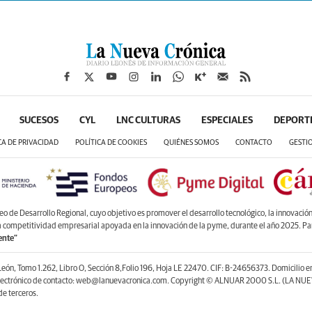
SUCESOS
CYL
LNC CULTURAS
ESPECIALES
DEPORT
CA DE PRIVACIDAD
POLÍTICA DE COOKIES
QUIÉNES SOMOS
CONTACTO
GESTI
de Desarrollo Regional, cuyo objetivo es promover el desarrollo tecnológico, la innovación y
la competitividad empresarial apoyada en la innovación de la pyme, durante el año 2025. P
ente”
León, Tomo 1.262, Libro O, Sección 8,Folio 196, Hoja LE 22470. CIF: B-24656373. Domicilio 
lectrónico de contacto: web@lanuevacronica.com. Copyright © ALNUAR 2000 S.L. (LA NUEV
e terceros.