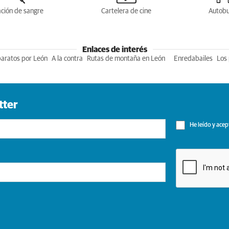
ción de sangre
Cartelera de cine
Autob
Enlaces de interés
baratos por León
A la contra
Rutas de montaña en León
Enredabailes
Los 
tter
He leído y acep