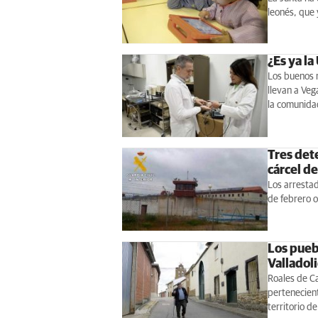
leonés, que 
¿Es ya la
Los buenos r
llevan a Veg
la comunid
Tres dete
cárcel de
Los arrestad
de febrero o
Los puebl
Valladol
Roales de Ca
pertenecient
territorio d