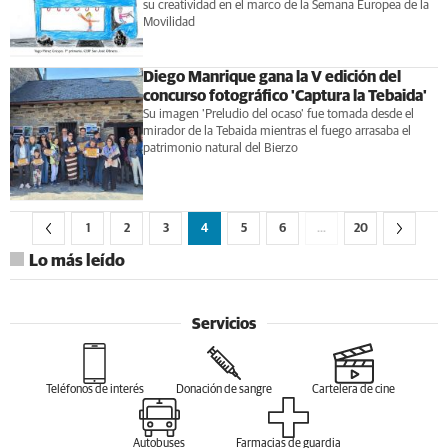
su creatividad en el marco de la Semana Europea de la
Movilidad
Diego Manrique gana la V edición del
concurso fotográfico 'Captura la Tebaida'
Su imagen 'Preludio del ocaso' fue tomada desde el
mirador de la Tebaida mientras el fuego arrasaba el
patrimonio natural del Bierzo
1
2
3
4
5
6
…
20
Lo más leído
Servicios
Teléfonos de interés
Donación de sangre
Cartelera de cine
Autobuses
Farmacias de guardia