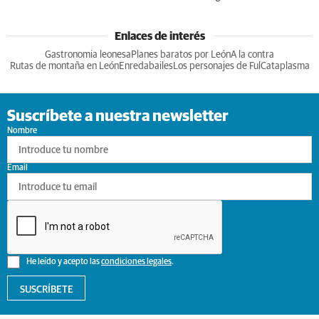
Enlaces de interés
Gastronomia leonesa
Planes baratos por León
A la contra
Rutas de montaña en León
Enredabailes
Los personajes de Ful
Cataplasma
Suscríbete a nuestra newsletter
Nombre
Email
He leído y acepto las
condiciones legales
.
SUSCRÍBETE