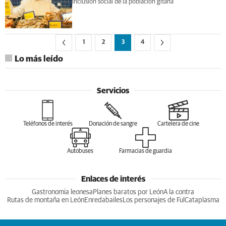
inclusión social de la población gitana
1
2
3
4
Lo más leído
Servicios
Teléfonos de interés
Donación de sangre
Cartelera de cine
Autobuses
Farmacias de guardia
Enlaces de interés
Gastronomia leonesa
Planes baratos por León
A la contra
Rutas de montaña en León
Enredabailes
Los personajes de Ful
Cataplasma