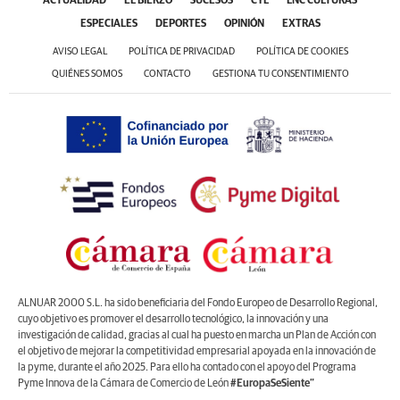
ACTUALIDAD
EL BIERZO
SUCESOS
CYL
LNC CULTURAS
ESPECIALES
DEPORTES
OPINIÓN
EXTRAS
AVISO LEGAL
POLÍTICA DE PRIVACIDAD
POLÍTICA DE COOKIES
QUIÉNES SOMOS
CONTACTO
GESTIONA TU CONSENTIMIENTO
ALNUAR 2000 S.L. ha sido beneficiaria del Fondo Europeo de Desarrollo Regional,
cuyo objetivo es promover el desarrollo tecnológico, la innovación y una
investigación de calidad, gracias al cual ha puesto en marcha un Plan de Acción con
el objetivo de mejorar la competitividad empresarial apoyada en la innovación de
la pyme, durante el año 2025. Para ello ha contado con el apoyo del Programa
Pyme Innova de la Cámara de Comercio de León
#EuropaSeSiente”