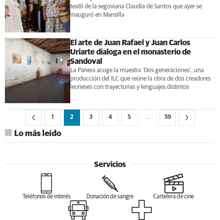
textil de la segoviana Claudia de Santos que ayer se
inauguró en Mansilla
El arte de Juan Rafael y Juan Carlos
Uriarte dialoga en el monasterio de
Sandoval
La Panera acoge la muestra ‘Dos generaciones’, una
producción del ILC que reúne la obra de dos creadores
leoneses con trayectorias y lenguajes distintos
1
2
3
4
5
…
59
Lo más leído
Servicios
Teléfonos de interés
Donación de sangre
Cartelera de cine