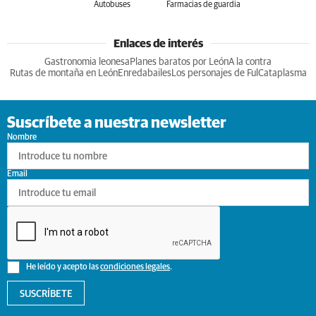
Autobuses
Farmacias de guardia
Enlaces de interés
Gastronomia leonesa
Planes baratos por León
A la contra
Rutas de montaña en León
Enredabailes
Los personajes de Ful
Cataplasma
Suscríbete a nuestra newsletter
Nombre
Email
He leído y acepto las
condiciones legales
.
SUSCRÍBETE