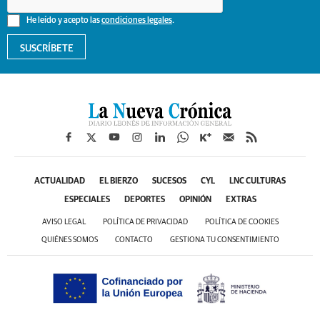
He leído y acepto las
condiciones legales
.
SUSCRÍBETE
ACTUALIDAD
EL BIERZO
SUCESOS
CYL
LNC CULTURAS
ESPECIALES
DEPORTES
OPINIÓN
EXTRAS
AVISO LEGAL
POLÍTICA DE PRIVACIDAD
POLÍTICA DE COOKIES
QUIÉNES SOMOS
CONTACTO
GESTIONA TU CONSENTIMIENTO