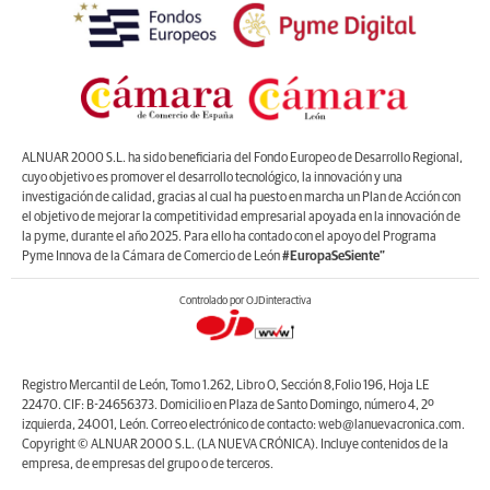
ALNUAR 2000 S.L. ha sido beneficiaria del Fondo Europeo de Desarrollo Regional,
cuyo objetivo es promover el desarrollo tecnológico, la innovación y una
investigación de calidad, gracias al cual ha puesto en marcha un Plan de Acción con
el objetivo de mejorar la competitividad empresarial apoyada en la innovación de
la pyme, durante el año 2025. Para ello ha contado con el apoyo del Programa
Pyme Innova de la Cámara de Comercio de León
#EuropaSeSiente”
Controlado por OJDinteractiva
Registro Mercantil de León, Tomo 1.262, Libro O, Sección 8,Folio 196, Hoja LE
22470. CIF: B-24656373. Domicilio en Plaza de Santo Domingo, número 4, 2º
izquierda, 24001, León. Correo electrónico de contacto: web@lanuevacronica.com.
Copyright © ALNUAR 2000 S.L. (LA NUEVA CRÓNICA). Incluye contenidos de la
empresa, de empresas del grupo o de terceros.