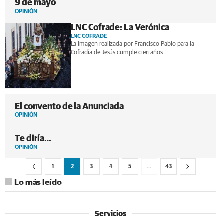
9 de mayo
OPINIÓN
LNC Cofrade: La Verónica
LNC COFRADE
La imagen realizada por Francisco Pablo para la
Cofradía de Jesús cumple cien años
El convento de la Anunciada
OPINIÓN
Te diría…
OPINIÓN
1
2
3
4
5
…
43
Lo más leído
Servicios