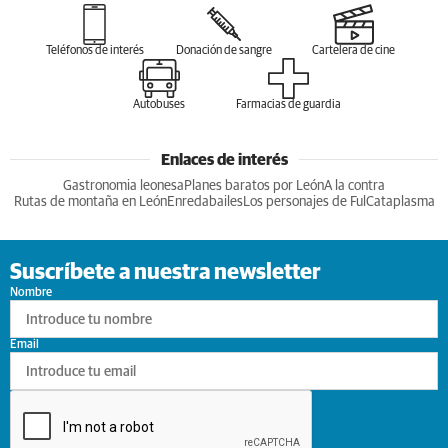
Teléfonos de interés
Donación de sangre
Cartelera de cine
Autobuses
Farmacias de guardia
Enlaces de interés
Gastronomia leonesa
Planes baratos por León
A la contra
Rutas de montaña en León
Enredabailes
Los personajes de Ful
Cataplasma
Suscríbete a nuestra newsletter
Nombre
Email