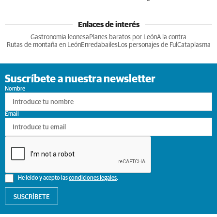
Enlaces de interés
Gastronomia leonesa
Planes baratos por León
A la contra
Rutas de montaña en León
Enredabailes
Los personajes de Ful
Cataplasma
Suscríbete a nuestra newsletter
Nombre
Email
He leído y acepto las
condiciones legales
.
SUSCRÍBETE