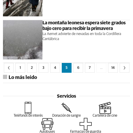
La montaña leonesa espera siete grados
bajo cero para recibir la primavera
La Aemet advierte de nevadas en toda la Cordillera
Cantábrica
1
2
3
4
5
6
7
…
14
Lo más leído
Servicios
Teléfonos de interés
Donación de sangre
Cartelera de cine
Autobuses
Farmacias de guardia