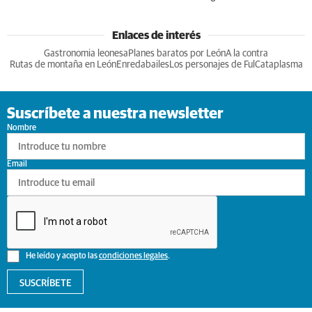
Enlaces de interés
Gastronomia leonesa
Planes baratos por León
A la contra
Rutas de montaña en León
Enredabailes
Los personajes de Ful
Cataplasma
Suscríbete a nuestra newsletter
Nombre
Email
He leído y acepto las
condiciones legales
.
SUSCRÍBETE