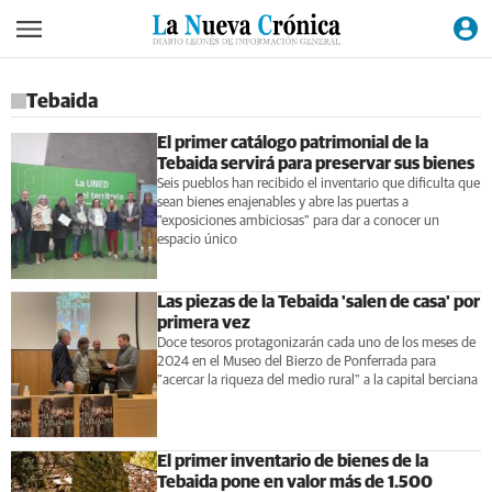
Tebaida
El primer catálogo patrimonial de la
Tebaida servirá para preservar sus bienes
Seis pueblos han recibido el inventario que dificulta que
sean bienes enajenables y abre las puertas a
"exposiciones ambiciosas" para dar a conocer un
espacio único
Las piezas de la Tebaida 'salen de casa' por
primera vez
Doce tesoros protagonizarán cada uno de los meses de
2024 en el Museo del Bierzo de Ponferrada para
"acercar la riqueza del medio rural" a la capital berciana
El primer inventario de bienes de la
Tebaida pone en valor más de 1.500