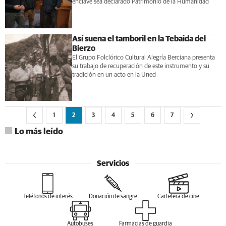
enclave sea declarado Patrimonio de la Humanidad
Así suena el tamboril en la Tebaida del
Bierzo
El Grupo Folclórico Cultural Alegría Berciana presenta
su trabajo de recuperación de este instrumento y su
tradición en un acto en la Uned
1
2
3
4
5
6
7
Lo más leído
Servicios
Teléfonos de interés
Donación de sangre
Cartelera de cine
Autobuses
Farmacias de guardia