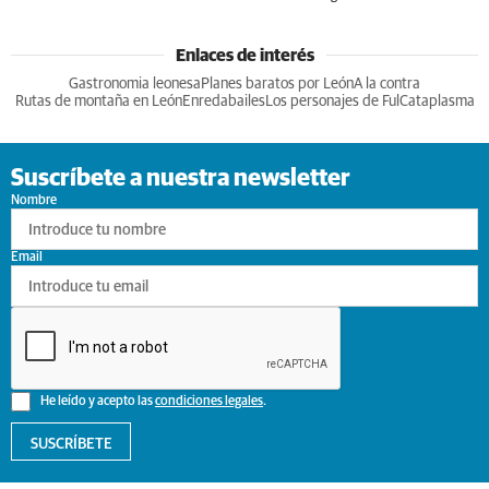
Enlaces de interés
Gastronomia leonesa
Planes baratos por León
A la contra
Rutas de montaña en León
Enredabailes
Los personajes de Ful
Cataplasma
Suscríbete a nuestra newsletter
Nombre
Email
He leído y acepto las
condiciones legales
.
SUSCRÍBETE