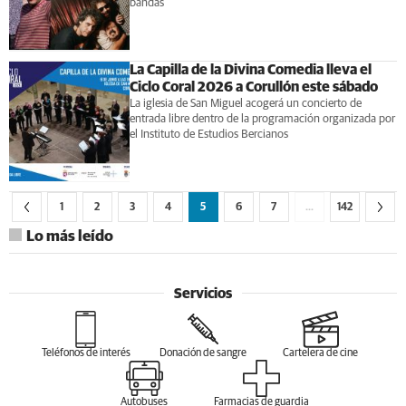
bandas
La Capilla de la Divina Comedia lleva el
Ciclo Coral 2026 a Corullón este sábado
La iglesia de San Miguel acogerá un concierto de
entrada libre dentro de la programación organizada por
el Instituto de Estudios Bercianos
1
2
3
4
5
6
7
…
142
Lo más leído
Servicios
Teléfonos de interés
Donación de sangre
Cartelera de cine
Autobuses
Farmacias de guardia