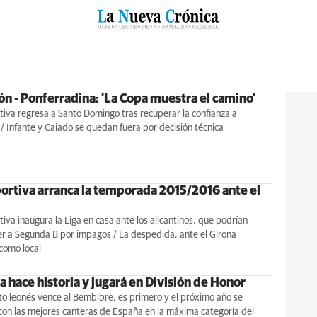
RZO
SUCESOS
CULTURAS
ESPECIALES
DEPORTES
ón - Ponferradina: 'La Copa muestra el camino'
iva regresa a Santo Domingo tras recuperar la confianza a
 / Infante y Caiado se quedan fuera por decisión técnica
ortiva arranca la temporada 2015/2016 ante el
iva inaugura la Liga en casa ante los alicantinos, que podrían
r a Segunda B por impagos / La despedida, ante el Girona
como local
a hace historia y jugará en División de Honor
to leonés vence al Bembibre, es primero y el próximo año se
con las mejores canteras de España en la máxima categoría del