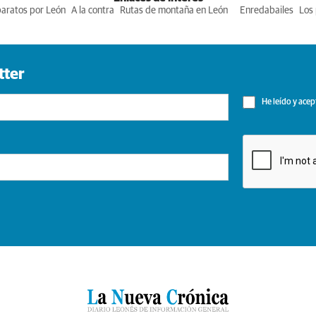
baratos por León
A la contra
Rutas de montaña en León
Enredabailes
Los 
tter
He leído y acep