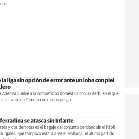
enil
la liga sin opción de error ante un lobo con piel
dero
a Ademar vuelve a la competición doméstica con un derbi en el que
 fallar ante un Zamora con mucho peligro
ferradina se atasca sin Infante
es y dos derrotas es el bagaje del conjunto berciano sin el hábil
urgalés, que tampoco estará ante el Mallorca, el último partido