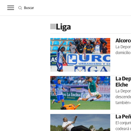
Buscar
ACTUALIDAD
BIE
Liga
Alcorc
La Deport
domicilio
La Dep
Elche
La Deport
descende
también 
La Peñ
El conjun
codeará 