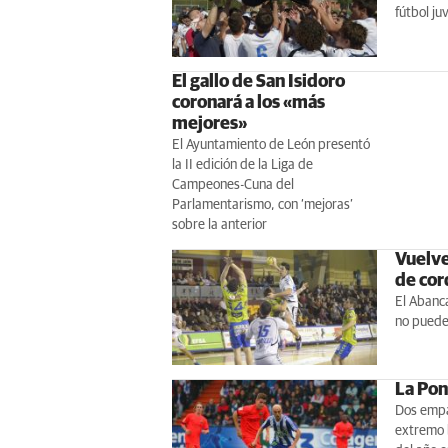
fútbol juv
El gallo de San Isidoro
coronará a los «más
mejores»
El Ayuntamiento de León presentó
la II edición de la Liga de
Campeones-Cuna del
Parlamentarismo, con ‘mejoras’
sobre la anterior
Vuelve 
de cor
El Abanc
no puede
La Pon
Dos empat
extremo b