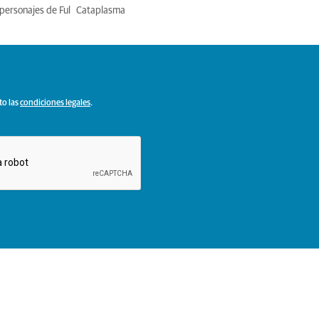
personajes de Ful
Cataplasma
to las
condiciones legales
.