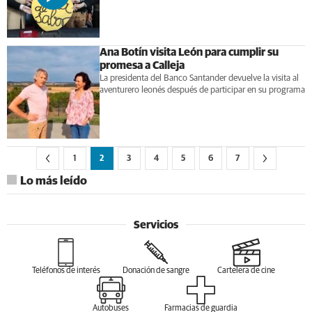
Ana Botín visita León para cumplir su
promesa a Calleja
La presidenta del Banco Santander devuelve la visita al
aventurero leonés después de participar en su programa
1
2
3
4
5
6
7
Lo más leído
Servicios
Teléfonos de interés
Donación de sangre
Cartelera de cine
Autobuses
Farmacias de guardia