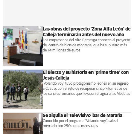
Las obras del proyecto 'Zona Alfa León' de
Calleja terminarán antes del nuevo año
Los empresarios del Alto Bernesga conocen el proyecto
del centro de bicis de montaña, que ha supuesto más
de 1,4 millones de euros
El Bierzo y su historia en 'prime time' con
Jesús Calleja
'Volando voy' tuvo protagonismo leonés en su regreso
a Cuatro, con el reto de recuperar cinco kilómetros de
los canales romanos que llevaban el agua a las Médulas
Se alquila el 'televisivo' bar de Maraña
Conocido por el programa ‘Volando voy’, sale al
mercado por 250 euros mensuales