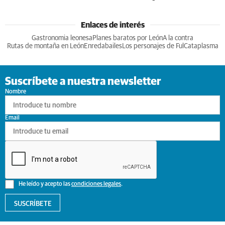
Enlaces de interés
Gastronomia leonesa
Planes baratos por León
A la contra
Rutas de montaña en León
Enredabailes
Los personajes de Ful
Cataplasma
Suscríbete a nuestra newsletter
Nombre
Email
He leído y acepto las
condiciones legales
.
SUSCRÍBETE