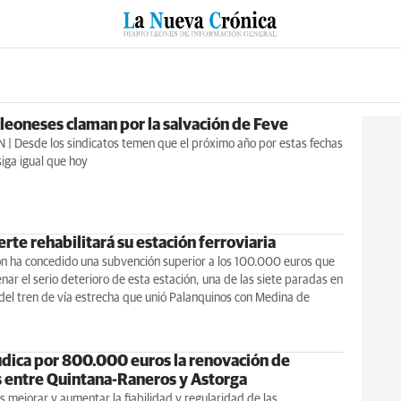
RZO
SUCESOS
CULTURAS
ESPECIALES
DEPORTES
 leoneses claman por la salvación de Feve
| Desde los sindicatos temen que el próximo año por estas fechas
siga igual que hoy
rte rehabilitará su estación ferroviaria
ón ha concedido una subvención superior a los 100.000 euros que
enar el serio deterioro de esta estación, una de las siete paradas en
 del tren de vía estrecha que unió Palanquinos con Medina de
udica por 800.000 euros la renovación de
s entre Quintana-Raneros y Astorga
es mejorar y aumentar la fiabilidad y regularidad de las