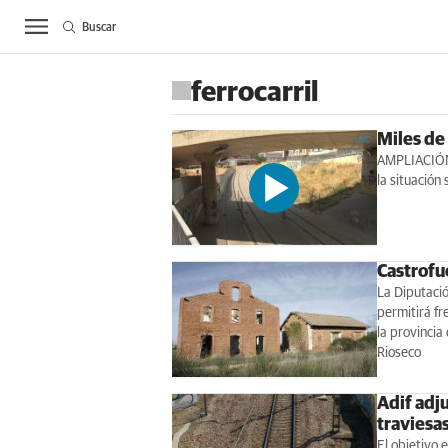
Buscar
ACTUALIDAD
BIE
ferrocarril
Miles de
AMPLIACIÓN 
la situación 
Castrofue
La Diputaci
permitirá fr
la provincia
Rioseco
Adif adj
traviesa
El objetivo 