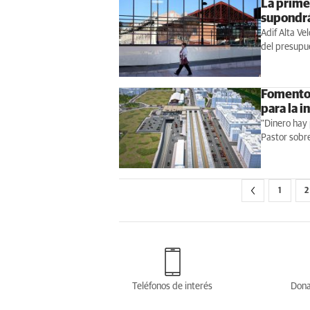
La primer
supondrá
Adif Alta Ve
del presupu
Fomento
para la i
"Dinero hay 
Pastor sobre
1
2
Teléfonos de interés
Dona