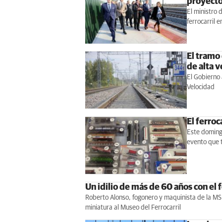
proyecto
El ministro 
ferrocarril e
El tramo 
de alta 
El Gobierno 
Velocidad
El ferroc
Este domingo
evento que t
Un idilio de más de 60 años con el f
Roberto Alonso, fogonero y maquinista de la M
miniatura al Museo del Ferrocarril