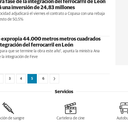
a fase de la integración del ferrocarril de León
 una inversión de 24,83 millones
locidad adjudicará el viernes el contrato a Copasa con una rebaja
esto de 50,5%
 expropia 44.000 metros metros cuadrados
ntegración del ferrocarril en León
para que se termine la obra este año", apunta la ministra Ana
 la integración de Feve
3
4
5
6
Servicios
ción de sangre
Cartelera de cine
Autob