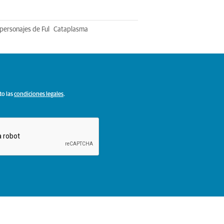
personajes de Ful
Cataplasma
to las
condiciones legales
.