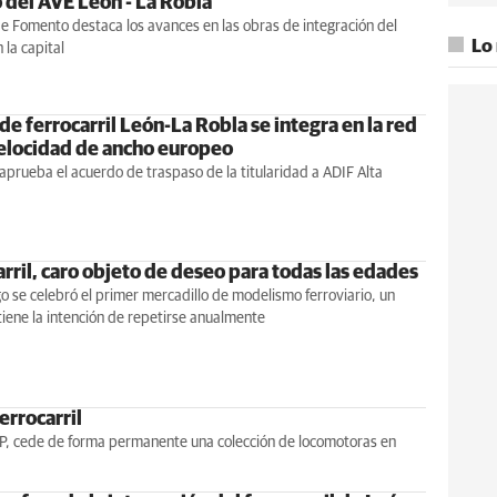
 del AVE León - La Robla
de Fomento destaca los avances en las obras de integración del
Lo
n la capital
de ferrocarril León-La Robla se integra en la red
velocidad de ancho europeo
aprueba el acuerdo de traspaso de la titularidad a ADIF Alta
arril, caro objeto de deseo para todas las edades
 se celebró el primer mercadillo de modelismo ferroviario, un
iene la intención de repetirse anualmente
errocarril
SP, cede de forma permanente una colección de locomotoras en