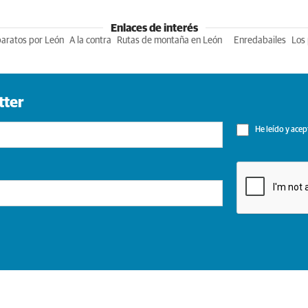
Enlaces de interés
baratos por León
A la contra
Rutas de montaña en León
Enredabailes
Los 
tter
He leído y acep