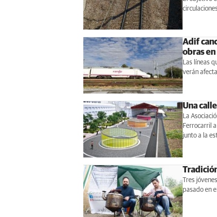
circulacion
Adif can
obras en
Las líneas q
verán afecta
Una calle
La Asociació
Ferrocarril 
junto a la es
Tradició
Tres jóvenes
pasado en el