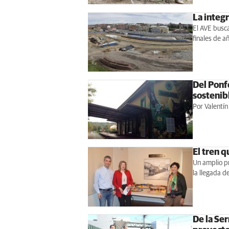
La integ
El AVE busca
finales de a
Del Ponfe
sostenib
Por Valentín
El tren q
Un amplio p
la llegada de
De la Se