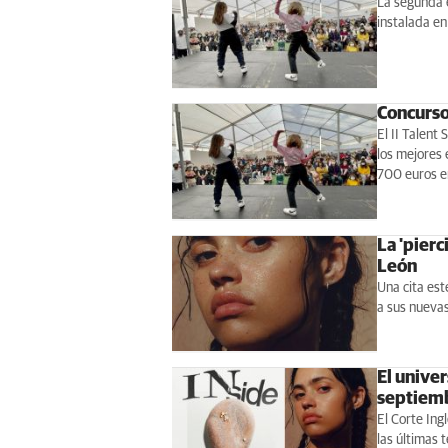
La segunda e
instalada en
Concurso
El II Talent
los mejores 
700 euros e
La 'pierc
León
Una cita est
a sus nueva
El univer
septiem
El Corte Ing
las últimas