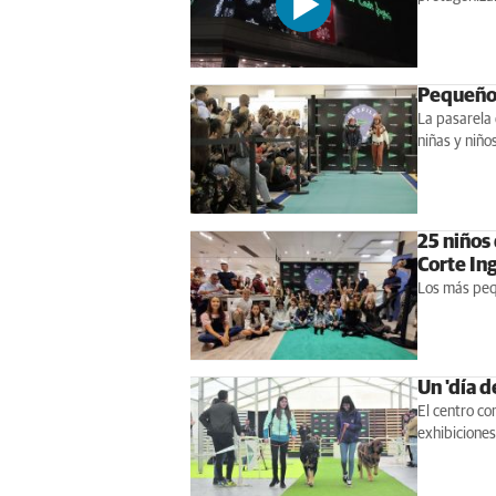
Pequeños
La pasarela 
niñas y niño
25 niños
Corte In
Los más peq
Un 'día d
El centro co
exhibiciones