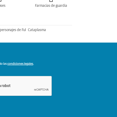
uses
Farmacias de guardia
personajes de Ful
Cataplasma
to las
condiciones legales
.