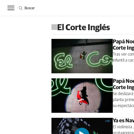
Buscar
ACTUALIDAD
BIE
El Corte Inglés
Papá Noel
Corte In
Tras ver com
infantil a c
Papá Noe
Corte In
Se deslizará
planta prime
su espectácu
Ya es Nav
El violinist
protagonizan