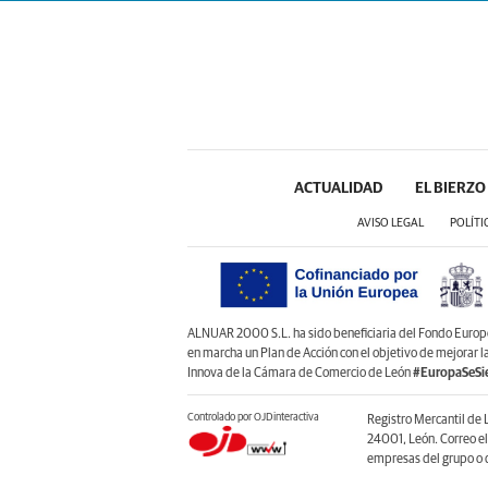
ACTUALIDAD
EL BIERZO
AVISO LEGAL
POLÍTI
ALNUAR 2000 S.L. ha sido beneficiaria del Fondo Europeo 
en marcha un Plan de Acción con el objetivo de mejorar 
Innova de la Cámara de Comercio de León
#EuropaSeSi
Controlado por OJDinteractiva
Registro Mercantil de 
24001, León. Correo e
empresas del grupo o d