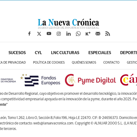
SUCESOS
CYL
LNC CULTURAS
ESPECIALES
DEPORT
CA DE PRIVACIDAD
POLÍTICA DE COOKIES
QUIÉNES SOMOS
CONTACTO
GESTI
de Desarrollo Regional, cuyo objetivo es promover el desarrollo tecnológico, la innovación y
la competitividad empresarial apoyada en la innovación de la pyme, durante el año 2025. P
ente”
León, Tomo 1.262, Libro O, Sección 8,Folio 196, Hoja LE 22470. CIF: B-24656373. Domicilio 
lectrónico de contacto: web@lanuevacronica.com. Copyright © ALNUAR 2000 S.L. (LA NUEV
e terceros.