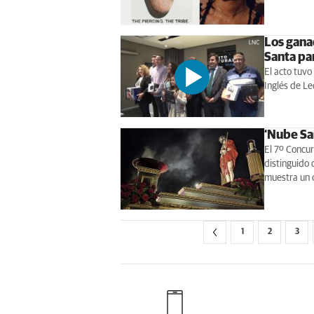
Los gana
Santa pa
El acto tuvo
Inglés de Le
‘Nube Sa
El 7º Concu
distinguido 
muestra un 
1
2
3