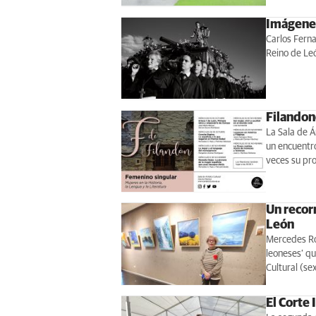
Imágenes 
Carlos Ferna
Reino de Leó
Filandon
La Sala de Á
un encuentro
veces su pr
Un recorr
León
Mercedes Ro
leoneses’ qu
Cultural (se
El Corte