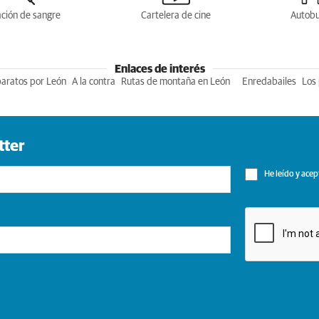
ción de sangre
Cartelera de cine
Autob
Enlaces de interés
baratos por León
A la contra
Rutas de montaña en León
Enredabailes
Los 
tter
He leído y acep