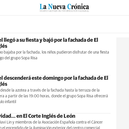
RZO
SUCESOS
CULTURAS
ESPECIALES
DEPORTES
 llegó a su fiesta y bajó por la fachada de El
glés
o bajaba por la fachada, los niños pudieron disfrutar de una fiesta
argo del grupo Sopa Risa
l descenderá este domingo por la fachada de El
glés
 desde la azotea a través de la fachada hasta la terraza de la
ra a partir de las 19:00 horas, donde el grupo Sopa Risa ofrecerá
lo infantil
idad... en El Corte Inglés de León
a Javi Lin y miembros de la Asociación Española contra el Cáncer
 el encendido de la iluminación exterior del centro comercial