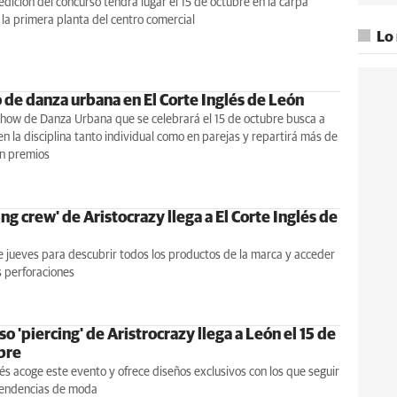
dición del concurso tendrá lugar el 15 de octubre en la carpa
 la primera planta del centro comercial
Lo
 de danza urbana en El Corte Inglés de León
 Show de Danza Urbana que se celebrará el 15 de octubre busca a
en la disciplina tanto individual como en parejas y repartirá más de
n premios
ing crew' de Aristocrazy llega a El Corte Inglés de
e jueves para descubrir todos los productos de la marca y acceder
s perforaciones
so 'piercing' de Aristrocrazy llega a León el 15 de
bre
lés acoge este evento y ofrece diseños exclusivos con los que seguir
 tendencias de moda