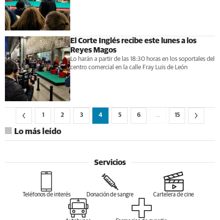
El Corte Inglés recibe este lunes a los
Reyes Magos
Lo harán a partir de las 18:30 horas en los soportales del
centro comercial en la calle Fray Luis de León
1
2
3
4
5
6
…
15
Lo más leído
Servicios
Teléfonos de interés
Donación de sangre
Cartelera de cine