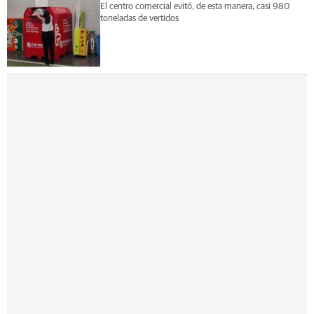
El centro comercial evitó, de esta manera, casi 980
toneladas de vertidos