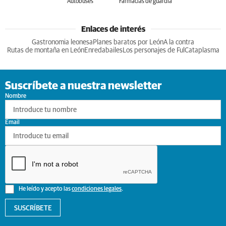
Autobuses
Farmacias de guardia
Enlaces de interés
Gastronomia leonesa
Planes baratos por León
A la contra
Rutas de montaña en León
Enredabailes
Los personajes de Ful
Cataplasma
Suscríbete a nuestra newsletter
Nombre
Email
He leído y acepto las
condiciones legales
.
SUSCRÍBETE