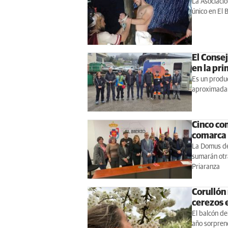
La Asociació
único en El 
El Conse
en la pr
Es un produc
aproximadam
Cinco com
comarca
La Domus de 
sumarán otra
Priaranza
Corullón 
cerezos e
El balcón de
año sorpren