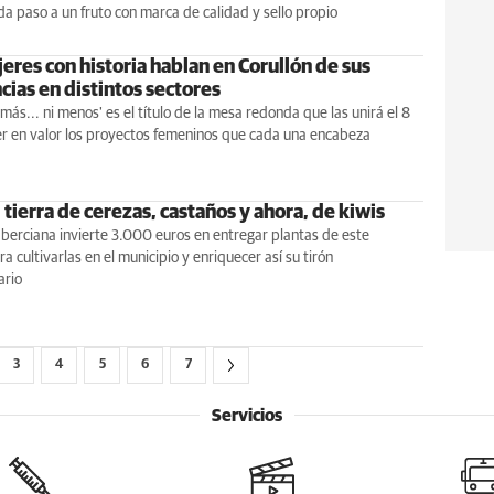
da paso a un fruto con marca de calidad y sello propio
eres con historia hablan en Corullón de sus
cias en distintos sectores
 más... ni menos' es el título de la mesa redonda que las unirá el 8
r en valor los proyectos femeninos que cada una encabeza
 tierra de cerezas, castaños y ahora, de kiwis
 berciana invierte 3.000 euros en entregar plantas de este
a cultivarlas en el municipio y enriquecer así su tirón
ario
3
4
5
6
7
Servicios