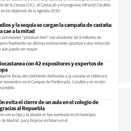
ón de la Cereza (CIC), el CastaLab y el programa Infrared Corullón,
en los objetivos de la Agenda 2030
dios y la sequía se cargan la campaña de castaña:
a cae a la mitad
 previsiones "pintaban bien" con alrededor de 9 millones de
pero finalmente las últimas estimaciones apuntan a una reducción
 aún puede ser mayor
iocastanea con 42 expositores y expertos de
opa
ejores ferias del continente dedicadas a la castaña se celebrará
 de noviembre en el Campus de Ponferrada, Corullón y el recinto
rracedelo
n evita el cierre de un aula en el colegio de
 gracias al Repuebla
o con su hija y la abuela se han asentado en el municipio,
de Madrid, para forjarse un futuro en él