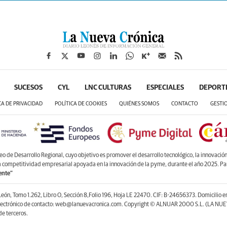
SUCESOS
CYL
LNC CULTURAS
ESPECIALES
DEPORT
CA DE PRIVACIDAD
POLÍTICA DE COOKIES
QUIÉNES SOMOS
CONTACTO
GESTI
de Desarrollo Regional, cuyo objetivo es promover el desarrollo tecnológico, la innovación y
la competitividad empresarial apoyada en la innovación de la pyme, durante el año 2025. P
ente”
León, Tomo 1.262, Libro O, Sección 8,Folio 196, Hoja LE 22470. CIF: B-24656373. Domicilio 
lectrónico de contacto: web@lanuevacronica.com. Copyright © ALNUAR 2000 S.L. (LA NUEV
e terceros.