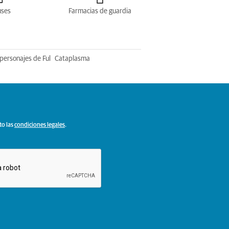
uses
Farmacias de guardia
personajes de Ful
Cataplasma
to las
condiciones legales
.