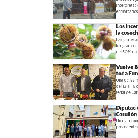
Interpretaci
enmarcados 
Los incen
la cosech
Las primeras
kilogramos, 
del 50% que
Vuelve B
toda Eur
Una de las m
del 13 al 16
ferial de Ca
Diputació
Corullón
Un matrimoni
procedentes 