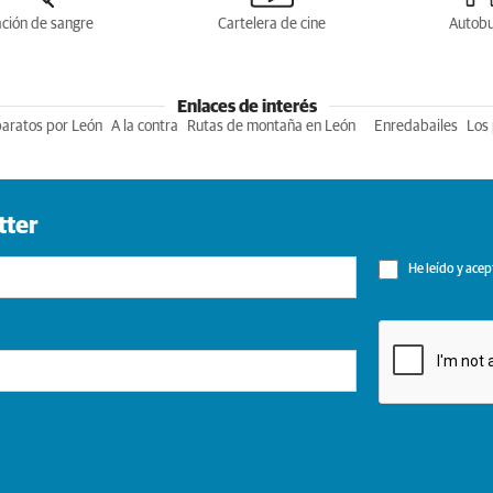
ción de sangre
Cartelera de cine
Autob
Enlaces de interés
baratos por León
A la contra
Rutas de montaña en León
Enredabailes
Los 
tter
He leído y acep