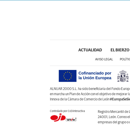
ACTUALIDAD
EL BIERZO
AVISO LEGAL
POLÍTI
ALNUAR 2000 S.L. ha sido beneficiaria del Fondo Europeo 
en marcha un Plan de Acción con el objetivo de mejorar 
Innova de la Cámara de Comercio de León
#EuropaSeSi
Controlado por OJDinteractiva
Registro Mercantil de 
24001, León. Correo e
empresas del grupo o d