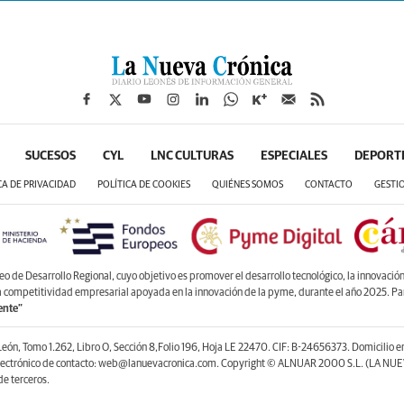
SUCESOS
CYL
LNC CULTURAS
ESPECIALES
DEPORT
CA DE PRIVACIDAD
POLÍTICA DE COOKIES
QUIÉNES SOMOS
CONTACTO
GESTI
de Desarrollo Regional, cuyo objetivo es promover el desarrollo tecnológico, la innovación y
la competitividad empresarial apoyada en la innovación de la pyme, durante el año 2025. P
ente”
León, Tomo 1.262, Libro O, Sección 8,Folio 196, Hoja LE 22470. CIF: B-24656373. Domicilio 
lectrónico de contacto: web@lanuevacronica.com. Copyright © ALNUAR 2000 S.L. (LA NUEV
e terceros.