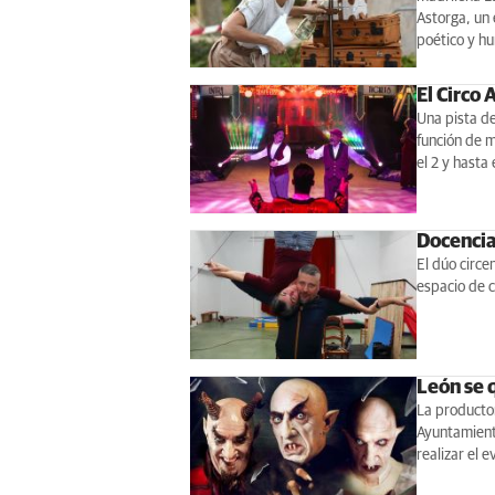
Astorga, un 
poético y h
El Circo 
Una pista de
función de m
el 2 y hasta 
Docencia
El dúo circe
espacio de c
León se 
La productor
Ayuntamient
realizar el 