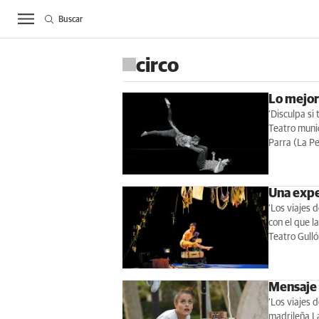
Buscar
ACTUALIDAD
BIE
circo
Lo mejor 
‘Disculpa si
Teatro munic
Parra (La P
Una exper
‘Los viajes 
con el que 
Teatro Gull
Mensaje 
‘Los viajes 
madrileña La