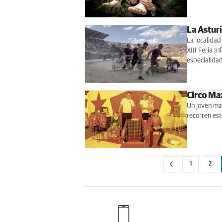
La Asturi
La localidad
XIII Feria I
especialida
Circo Max
Un joven matr
recorren est
1
2