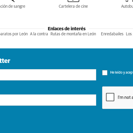
ción de sangre
Cartelera de cine
Autob
Enlaces de interés
baratos por León
A la contra
Rutas de montaña en León
Enredabailes
Los 
tter
He leído y acep