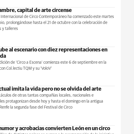
ambre, capital de arte circense
al Internacional de Circo Contemporáneo ha comenzado este martes
pio, prolongándose hasta el 21 de octubre con la celebración de
 y talleres
sube al escenario con diez representaciones en
ada
dición de 'Circo a Escena' comienza este 6 de septiembre en la
 con Col.lectiu TQM y su ‘VoloV’
actual imita la vida pero no se olvida del arte
áculos de otras tantas compañías locales, nacionales e
les protagonizan desde hoy y hasta el domingo en la antigua
Renfe la segunda fase del Festival de Circo
 humor y acrobacias convierten León en un circo