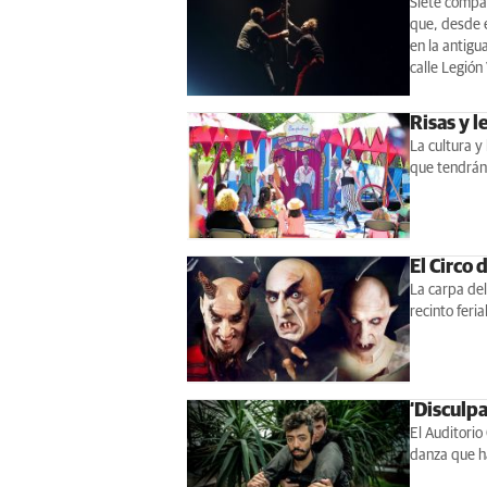
Siete compañ
que, desde e
en la antigu
calle Legión 
Risas y l
La cultura y 
que tendrán 
El Circo
La carpa del
recinto feri
‘Disculpa
El Auditorio
danza que ha