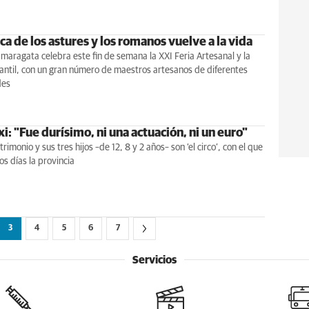
ca de los astures y los romanos vuelve a la vida
 maragata celebra este fin de semana la XXI Feria Artesanal y la
nfantil, con un gran número de maestros artesanos de diferentes
des
i: "Fue durísimo, ni una actuación, ni un euro"
imonio y sus tres hijos –de 12, 8 y 2 años– son ‘el circo’, con el que
os días la provincia
3
4
5
6
7
Servicios