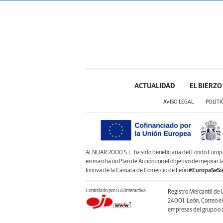
ACTUALIDAD
EL BIERZO
AVISO LEGAL
POLÍTI
ALNUAR 2000 S.L. ha sido beneficiaria del Fondo Europeo 
en marcha un Plan de Acción con el objetivo de mejorar 
Innova de la Cámara de Comercio de León
#EuropaSeSi
Controlado por OJDinteractiva
Registro Mercantil de 
24001, León. Correo e
empresas del grupo o d