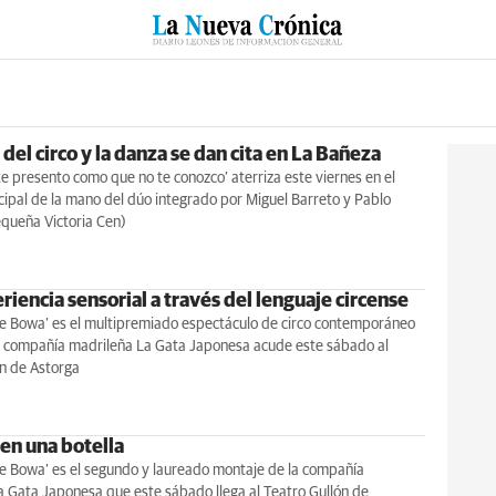
RZO
SUCESOS
CULTURAS
ESPECIALES
DEPORTES
del circo y la danza se dan cita en La Bañeza
 te presento como que no te conozco’ aterriza este viernes en el
ipal de la mano del dúo integrado por Miguel Barreto y Pablo
equeña Victoria Cen)
iencia sensorial a través del lenguaje circense
de Bowa’ es el multipremiado espectáculo de circo contemporáneo
la compañía madrileña La Gata Japonesa acude este sábado al
ón de Astorga
en una botella
de Bowa’ es el segundo y laureado montaje de la compañía
 Gata Japonesa que este sábado llega al Teatro Gullón de