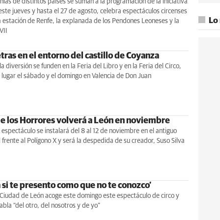
ías de distintos países se suman a la programación de la iniciativa
ste jueves y hasta el 27 de agosto, celebra espectáculos circenses
Lo
a estación de Renfe, la explanada de los Pendones Leoneses y la
VII
etras en el entorno del castillo de Coyanza
la diversión se funden en la Feria del Libro y en la Feria del Circo,
lugar el sábado y el domingo en Valencia de Don Juan
 de los Horrores volverá a León en noviembre
 espectáculo se instalará del 8 al 12 de noviembre en el antiguo
al frente al Polígono X y será la despedida de su creador, Suso Silva
 si te presento como que no te conozco’
 Ciudad de León acoge este domingo este espectáculo de circo y
bla “del otro, del nosotros y de yo”