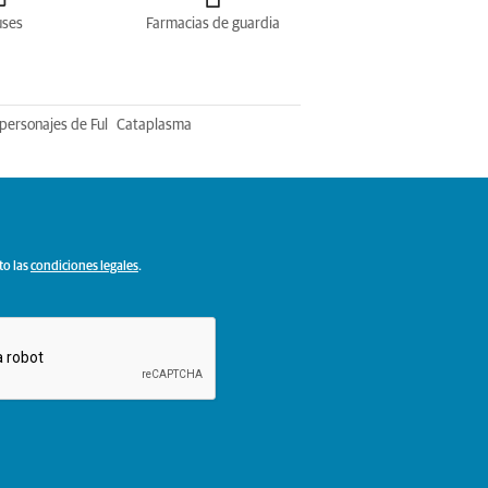
uses
Farmacias de guardia
personajes de Ful
Cataplasma
to las
condiciones legales
.