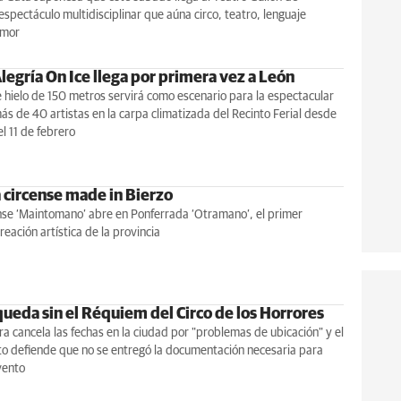
espectáculo multidisciplinar que aúna circo, teatro, lenguaje
umor
Alegría On Ice llega por primera vez a León
 hielo de 150 metros servirá como escenario para la espectacular
ás de 40 artistas en la carpa climatizada del Recinto Ferial desde
el 11 de febrero
 circense made in Bierzo
nse ‘Maintomano’ abre en Ponferrada ‘Otramano’, el primer
reación artística de la provincia
queda sin el Réquiem del Circo de los Horrores
a cancela las fechas en la ciudad por "problemas de ubicación" y el
o defiende que no se entregó la documentación necesaria para
evento