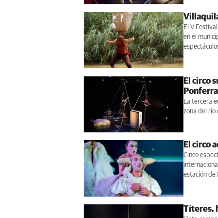
Villaquil
El V Festiv
en el munici
espectáculos
El circo 
Ponferr
La tercera e
zona del río
El circo 
Cinco espect
internaciona
estación de 
Títeres,