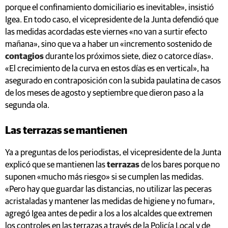
porque el confinamiento domiciliario es inevitable», insistió
Igea. En todo caso, el vicepresidente de la Junta defendió que
las medidas acordadas este viernes «no van a surtir efecto
mañana», sino que va a haber un «incremento sostenido de
contagios
durante los próximos siete, diez o catorce días».
«El crecimiento de la curva en estos días es en vertical», ha
asegurado en contraposición con la subida paulatina de casos
de los meses de agosto y septiembre que dieron paso a la
segunda ola.
Las terrazas se mantienen
Ya a preguntas de los periodistas, el vicepresidente de la Junta
explicó que se mantienen las
terrazas
de los bares porque no
suponen «mucho más riesgo» si se cumplen las medidas.
«Pero hay que guardar las distancias, no utilizar las peceras
acristaladas y mantener las medidas de higiene y no fumar»,
agregó Igea antes de pedir a los a los alcaldes que extremen
los controles en las terrazas a través de la Policía Local y de