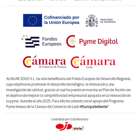
ALNUAR 2000 S.L. ha sido beneficiaria del Fondo Europeo de Desarrollo Regional,
cuyo objetivo es promover el desarrollo tecnológico, la innovación y una
investigación de calidad, gracias al cual ha puesto en marcha un Plan de Acción con
el objetivo de mejorar la competitividad empresarial apoyada en la innovación de
la pyme, durante el año 2025. Para ello ha contado con el apoyo del Programa
Pyme Innova de la Cámara de Comercio de León
#EuropaSeSiente”
Controlado por OJDinteractiva