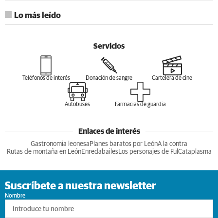
Lo más leído
Servicios
Teléfonos de interés
Donación de sangre
Cartelera de cine
Autobuses
Farmacias de guardia
Enlaces de interés
Gastronomia leonesa
Planes baratos por León
A la contra
Rutas de montaña en León
Enredabailes
Los personajes de Ful
Cataplasma
Suscríbete a nuestra newsletter
Nombre