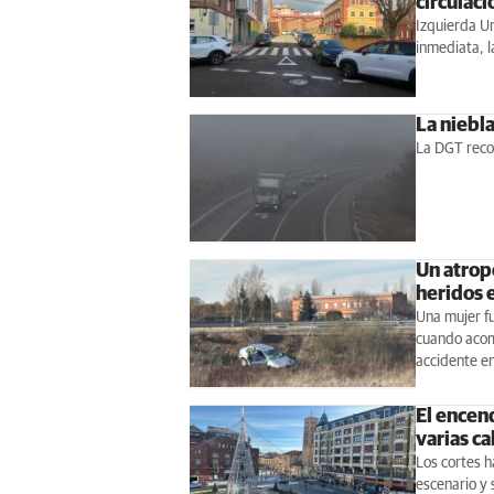
circulaci
Izquierda U
inmediata, l
La niebla
La DGT reco
Un atrope
heridos 
Una mujer fu
cuando acomp
accidente en
El encen
varias ca
Los cortes 
escenario y 