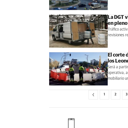
La DGT vi
en pleno
Tráfico acti
revisiones r
El corte 
los Leon
Será a parti
operativa, a
mobiliario u
1
2
3