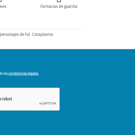
uses
Farmacias de guardia
personajes de Ful
Cataplasma
to las
condiciones legales
.