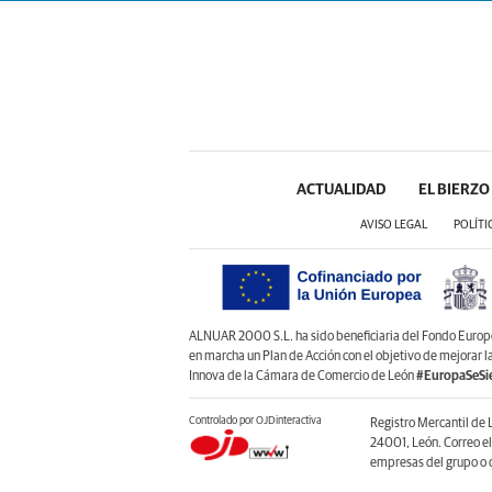
ACTUALIDAD
EL BIERZO
AVISO LEGAL
POLÍTI
ALNUAR 2000 S.L. ha sido beneficiaria del Fondo Europeo 
en marcha un Plan de Acción con el objetivo de mejorar 
Innova de la Cámara de Comercio de León
#EuropaSeSi
Controlado por OJDinteractiva
Registro Mercantil de 
24001, León. Correo e
empresas del grupo o d