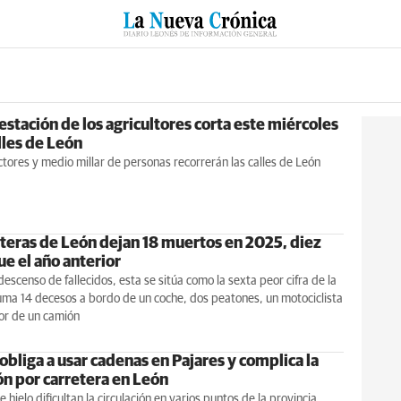
RZO
SUCESOS
CULTURAS
ESPECIALES
DEPORTES
stación de los agricultores corta este miércoles
lles de León
tores y medio millar de personas recorrerán las calles de León
eteras de León dejan 18 muertos en 2025, diez
e el año anterior
descenso de fallecidos, esta se sitúa como la sexta peor cifra de la
uma 14 decesos a bordo de un coche, dos peatones, un motociclista
or de un camión
obliga a usar cadenas en Pajares y complica la
ón por carretera en León
 hielo dificultan la circulación en varios puntos de la provincia