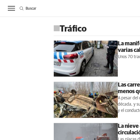
Buscar
ACTUALIDAD
BIE
Tráfico
La manife
varias ca
Unos 70 trac
Las carr
menos qu
A pesar del 
década, y s
y el conduct
La nieve 
circulaci
Las placas de