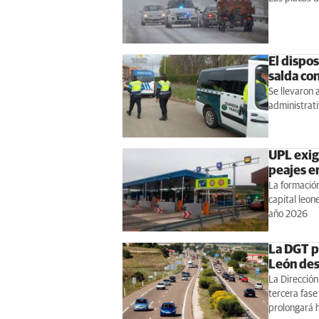
El dispos
salda co
Se llevaron
administrat
UPL exig
peajes e
La formación
capital leon
año 2026
La DGT p
León des
La Dirección
tercera fase
prolongará 