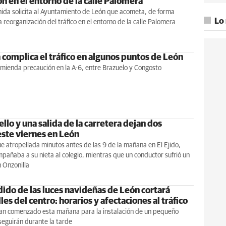
ón en el entorno de la calle Palomera
nida solicita al Ayuntamiento de León que acometa, de forma
Lo
a reorganización del tráfico en el entorno de la calle Palomera
 complica el tráfico en algunos puntos de León
mienda precaución en la A-6, entre Brazuelo y Congosto
llo y una salida de la carretera dejan dos
este viernes en León
e atropellada minutos antes de las 9 de la mañana en El Ejido,
añaba a su nieta al colegio, mientras que un conductor sufrió un
 Onzonilla
dido de las luces navideñas de León cortará
lles del centro: horarios y afectaciones al tráfico
han comenzado esta mañana para la instalación de un pequeño
seguirán durante la tarde