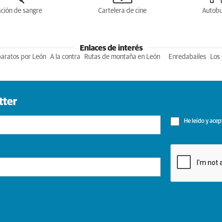
ción de sangre
Cartelera de cine
Autob
Enlaces de interés
baratos por León
A la contra
Rutas de montaña en León
Enredabailes
Los 
tter
He leído y acep