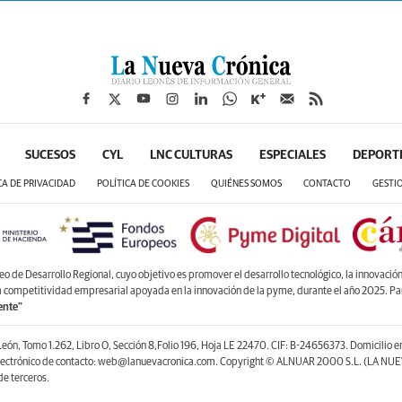
SUCESOS
CYL
LNC CULTURAS
ESPECIALES
DEPORT
CA DE PRIVACIDAD
POLÍTICA DE COOKIES
QUIÉNES SOMOS
CONTACTO
GESTI
de Desarrollo Regional, cuyo objetivo es promover el desarrollo tecnológico, la innovación y
la competitividad empresarial apoyada en la innovación de la pyme, durante el año 2025. P
ente”
León, Tomo 1.262, Libro O, Sección 8,Folio 196, Hoja LE 22470. CIF: B-24656373. Domicilio 
lectrónico de contacto: web@lanuevacronica.com. Copyright © ALNUAR 2000 S.L. (LA NUEV
e terceros.