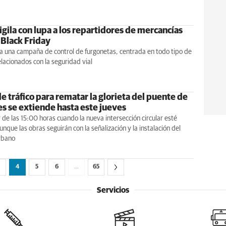
gila con lupa a los repartidores de mercancías
 Black Friday
va una campaña de control de furgonetas, centrada en todo tipo de
elacionados con la seguridad vial
de tráfico para rematar la glorieta del puente de
es se extiende hasta este jueves
r de las 15:00 horas cuando la nueva intersección circular esté
unque las obras seguirán con la señalización y la instalación del
rbano
4
5
6
…
65
Servicios