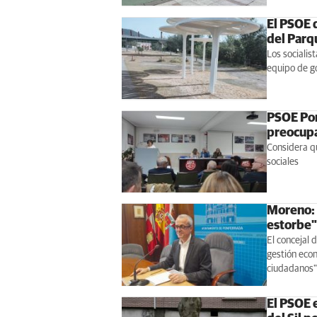
El PSOE 
del Parq
Los socialist
equipo de go
PSOE Pon
preocupa
Considera qu
sociales
Moreno: 
estorbe"
El concejal 
gestión eco
ciudadanos" 
El PSOE e