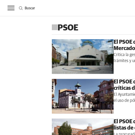
Buscar
ACTUALIDAD
BIE
PSOE
El PSOE 
Mercado 
Critica la g
trámites y u
El PSOE d
críticas 
El Ayuntamie
el uso de pó
El PSOE d
listas de
La procurado