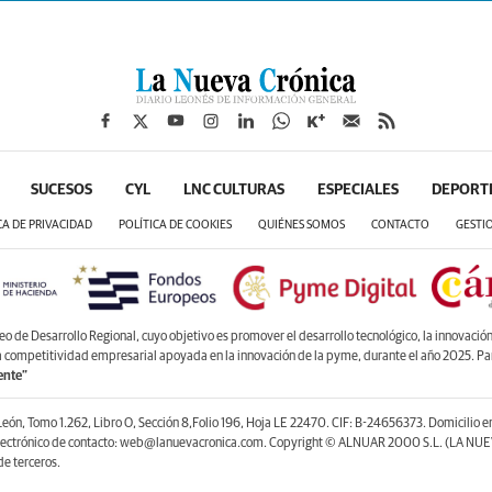
SUCESOS
CYL
LNC CULTURAS
ESPECIALES
DEPORT
CA DE PRIVACIDAD
POLÍTICA DE COOKIES
QUIÉNES SOMOS
CONTACTO
GESTI
de Desarrollo Regional, cuyo objetivo es promover el desarrollo tecnológico, la innovación y
la competitividad empresarial apoyada en la innovación de la pyme, durante el año 2025. P
ente”
León, Tomo 1.262, Libro O, Sección 8,Folio 196, Hoja LE 22470. CIF: B-24656373. Domicilio 
lectrónico de contacto: web@lanuevacronica.com. Copyright © ALNUAR 2000 S.L. (LA NUEV
e terceros.