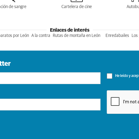
ción de sangre
Cartelera de cine
Autob
Enlaces de interés
baratos por León
A la contra
Rutas de montaña en León
Enredabailes
Los 
tter
He leído y acep