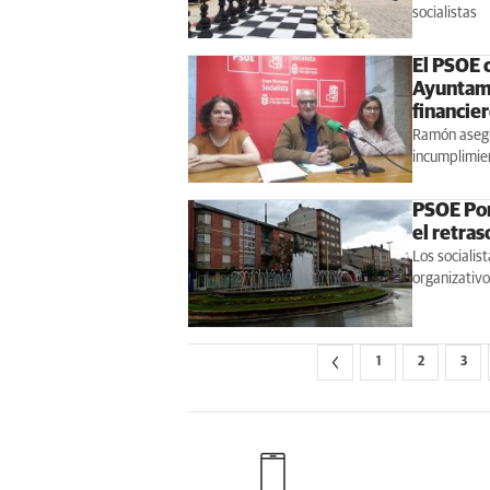
socialistas
El PSOE 
Ayuntami
financie
Ramón asegur
incumplimien
PSOE Pon
el retras
Los socialis
organizativo
1
2
3