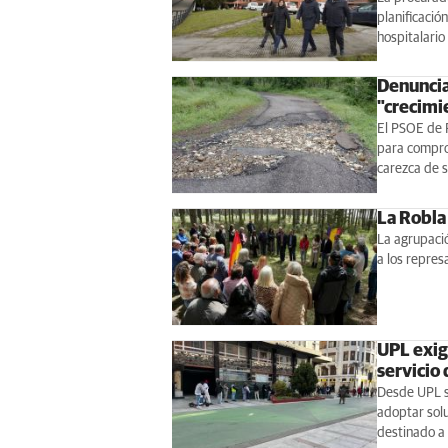
planificació
hospitalario
Denuncia
"crecimi
El PSOE de 
para compro
carezca de s
La Robla 
La agrupació
a los repres
UPL exig
servicio
Desde UPL se
adoptar solu
destinado a 