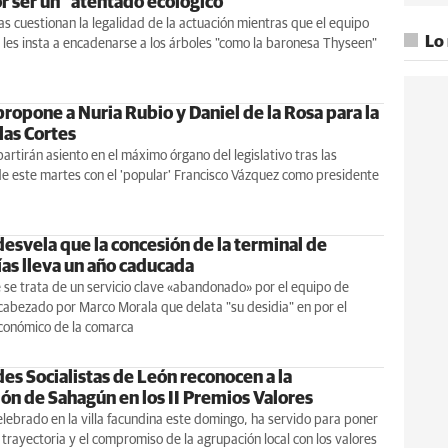
or ser un "atentado ecológico"
tas cuestionan la legalidad de la actuación mientras que el equipo
Lo
les insta a encadenarse a los árboles "como la baronesa Thyseen"
ropone a Nuria Rubio y Daniel de la Rosa para la
las Cortes
tirán asiento en el máximo órgano del legislativo tras las
e este martes con el 'popular' Francisco Vázquez como presidente
desvela que la concesión de la terminal de
as lleva un año caducada
se trata de un servicio clave «abandonado» por el equipo de
cabezado por Marco Morala que delata "su desidia" en por el
económico de la comarca
es Socialistas de León reconocen a la
ón de Sahagún en los II Premios Valores
elebrado en la villa facundina este domingo, ha servido para poner
a trayectoria y el compromiso de la agrupación local con los valores