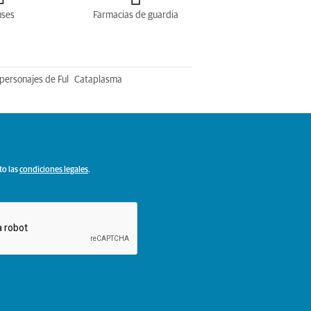
uses
Farmacias de guardia
personajes de Ful
Cataplasma
to las
condiciones legales
.