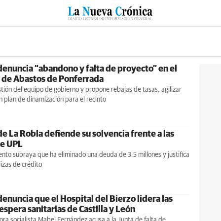
RZO
SUCESOS
CULTURAS
ESPECIALES
DEPORTES
denuncia “abandono y falta de proyecto” en el
de Abastos de Ponferrada
estión del equipo de gobierno y propone rebajas de tasas, agilizar
n plan de dinamización para el recinto
e La Robla defiende su solvencia frente a las
de UPL
nto subraya que ha eliminado una deuda de 3,5 millones y justifica
lizas de crédito
enuncia que el Hospital del Bierzo lidera las
 espera sanitarias de Castilla y León
ra socialista Mabel Fernández acusa a la Junta de falta de