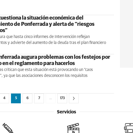
cuestiona la situación económica del
ento de Ponferrada y alerta de “riesgos
ros”
a que hasta cinco informes de Intervención reflejan
tos y advierte del aumento de la deuda tras el plan financiero
ferrada augura problemas con los festejos por
o en el reglamento para hacerlos
tas critican que esta situación está provocando un “caos
”, ya que las asociaciones desconocen los requisitos
4
5
6
7
…
173
Servicios