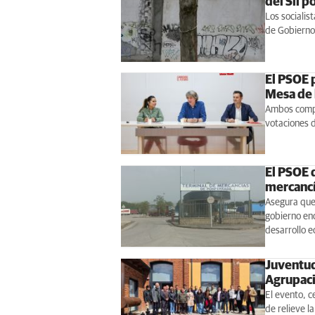
del Sil p
Los socialis
de Gobierno 
El PSOE p
Mesa de 
Ambos compar
votaciones d
El PSOE 
mercancí
Asegura que 
gobierno en
desarrollo 
Juventud
Agrupaci
El evento, c
de relieve l