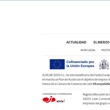
ACTUALIDAD
EL BIERZO
AVISO LEGAL
POLÍTI
ALNUAR 2000 S.L. ha sido beneficiaria del Fondo Europeo 
en marcha un Plan de Acción con el objetivo de mejorar 
Innova de la Cámara de Comercio de León
#EuropaSeSi
Controlado por OJDinteractiva
Registro Mercantil de 
24001, León. Correo e
empresas del grupo o d