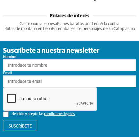
Enlaces de interés
Gastronomia leonesa
Planes baratos por León
A la contra
Rutas de montaña en León
Enredabailes
Los personajes de Ful
Cataplasma
Suscríbete a nuestra newsletter
Nombre
Email
He leído y acepto las
condiciones legales
.
SUSCRÍBETE