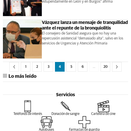
estupendamente en León y en Burgos” afirma
Vázquez lanza un mensaje de tranquilidad
ante el repunte de la bronquiolitis
El consejero de Sanidad asegura que no hay una
repercusión asistencial “demasiado alta”, salvo en los
servicios de Urgencias y Atención Primaria
1
2
3
4
5
6
…
20
Lo más leído
Servicios
Teléfonos de interés
Donación de sangre
Cartelera de cine
Autobuses
Farmacias de guardia