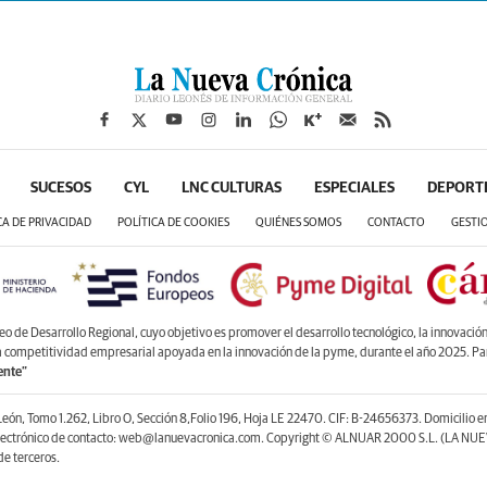
SUCESOS
CYL
LNC CULTURAS
ESPECIALES
DEPORT
CA DE PRIVACIDAD
POLÍTICA DE COOKIES
QUIÉNES SOMOS
CONTACTO
GESTI
de Desarrollo Regional, cuyo objetivo es promover el desarrollo tecnológico, la innovación y
la competitividad empresarial apoyada en la innovación de la pyme, durante el año 2025. P
ente”
León, Tomo 1.262, Libro O, Sección 8,Folio 196, Hoja LE 22470. CIF: B-24656373. Domicilio 
lectrónico de contacto: web@lanuevacronica.com. Copyright © ALNUAR 2000 S.L. (LA NUEV
e terceros.