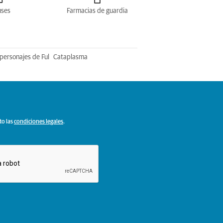
uses
Farmacias de guardia
personajes de Ful
Cataplasma
to las
condiciones legales
.