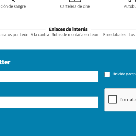
ción de sangre
Cartelera de cine
Autob
Enlaces de interés
baratos por León
A la contra
Rutas de montaña en León
Enredabailes
Los 
tter
He leído y acep