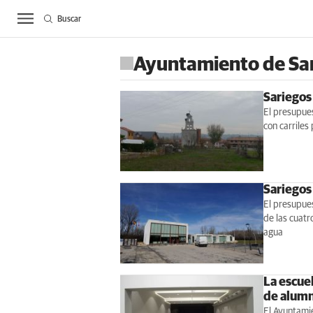
Buscar
ACTUALIDAD
BIE
Ayuntamiento de Sa
Sariegos
El presupues
con carriles
Sariegos
El presupues
de las cuatr
agua
La escuel
de alum
El Ayuntamie