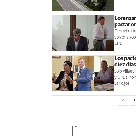
Lorenzan
pactar e
El candidato 
volver a gob
UPL
Los pacto
diez día
Solo Villaq
y UPL si no
Sariegos
1