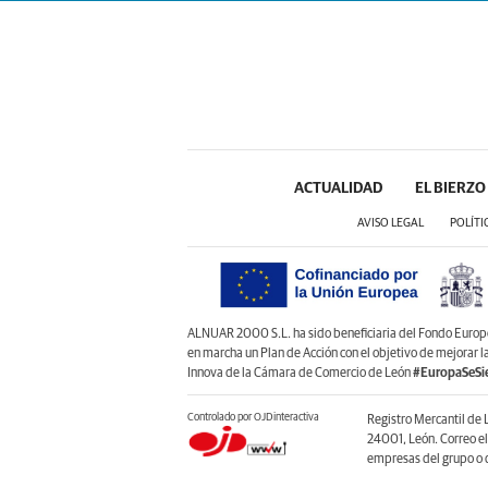
ACTUALIDAD
EL BIERZO
AVISO LEGAL
POLÍTI
ALNUAR 2000 S.L. ha sido beneficiaria del Fondo Europeo 
en marcha un Plan de Acción con el objetivo de mejorar 
Innova de la Cámara de Comercio de León
#EuropaSeSi
Controlado por OJDinteractiva
Registro Mercantil de 
24001, León. Correo e
empresas del grupo o d