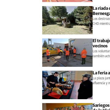
La riada 
Bernesg
Los destrozo
CHD mientra
El trabaj
vecinos
Los voluntar
también actú
La feria
La plaza jun
afluencia y 
Sariegos 