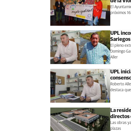
de la Vio
El Ayuntami
próximos 16
UPL incor
Sariegos
El pleno ext
Domingo Gar
Aller
UPL inic
consenso
Roberto Alle
destaca que
La resid
directos
Las obras ya
plazas