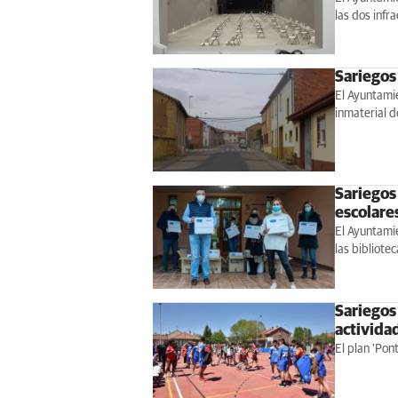
las dos infr
Sariegos
El Ayuntamie
inmaterial d
Sariegos 
escolare
El Ayuntamie
las bibliote
Sariegos
activida
El plan 'Pon