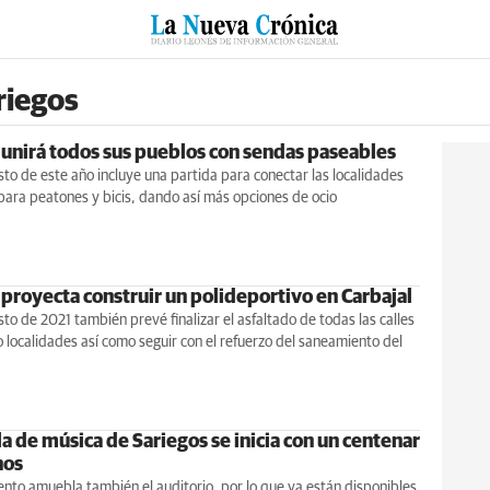
RZO
SUCESOS
CULTURAS
ESPECIALES
DEPORTES
riegos
 unirá todos sus pueblos con sendas paseables
to de este año incluye una partida para conectar las localidades
 para peatones y bicis, dando así más opciones de ocio
 proyecta construir un polideportivo en Carbajal
to de 2021 también prevé finalizar el asfaltado de todas las calles
o localidades así como seguir con el refuerzo del saneamiento del
a de música de Sariegos se inicia con un centenar
nos
nto amuebla también el auditorio, por lo que ya están disponibles