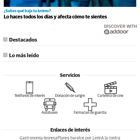
¿Sabes qué baja tu ánimo?
Lo haces todos los días y afecta cómo te sientes
DISCOVER WITH
Destacados
Lo más leído
Servicios
Teléfonos de interés
Donación de sangre
Cartelera de cine
Autobuses
Farmacias de guardia
Enlaces de interés
Gastronomia leonesa
Planes baratos por León
A la contra