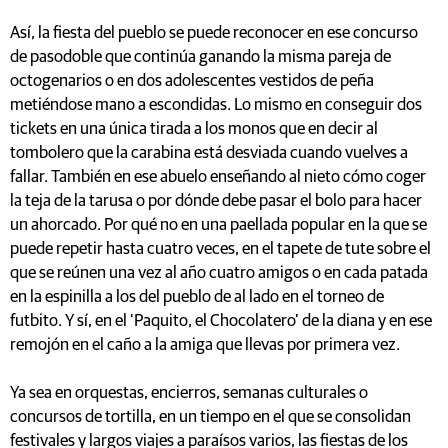
Así, la fiesta del pueblo se puede reconocer en ese concurso
de pasodoble que continúa ganando la misma pareja de
octogenarios o en dos adolescentes vestidos de peña
metiéndose mano a escondidas. Lo mismo en conseguir dos
tickets en una única tirada a los monos que en decir al
tombolero que la carabina está desviada cuando vuelves a
fallar. También en ese abuelo enseñando al nieto cómo coger
la teja de la tarusa o por dónde debe pasar el bolo para hacer
un ahorcado. Por qué no en una paellada popular en la que se
puede repetir hasta cuatro veces, en el tapete de tute sobre el
que se reúnen una vez al año cuatro amigos o en cada patada
en la espinilla a los del pueblo de al lado en el torneo de
futbito. Y sí, en el ‘Paquito, el Chocolatero’ de la diana y en ese
remojón en el caño a la amiga que llevas por primera vez.
Ya sea en orquestas, encierros, semanas culturales o
concursos de tortilla, en un tiempo en el que se consolidan
festivales y largos viajes a paraísos varios, las fiestas de los