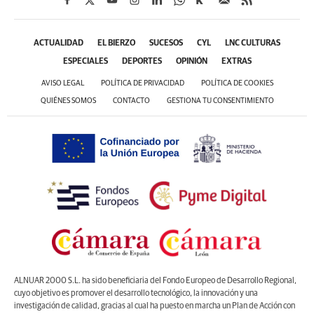
ACTUALIDAD
EL BIERZO
SUCESOS
CYL
LNC CULTURAS
ESPECIALES
DEPORTES
OPINIÓN
EXTRAS
AVISO LEGAL
POLÍTICA DE PRIVACIDAD
POLÍTICA DE COOKIES
QUIÉNES SOMOS
CONTACTO
GESTIONA TU CONSENTIMIENTO
ALNUAR 2000 S.L. ha sido beneficiaria del Fondo Europeo de Desarrollo Regional,
cuyo objetivo es promover el desarrollo tecnológico, la innovación y una
investigación de calidad, gracias al cual ha puesto en marcha un Plan de Acción con