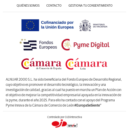
QUIÉNES SOMOS
CONTACTO
GESTIONA TU CONSENTIMIENTO
ALNUAR 2000 S.L. ha sido beneficiaria del Fondo Europeo de Desarrollo Regional,
cuyo objetivo es promover el desarrollo tecnológico, la innovación y una
investigación de calidad, gracias al cual ha puesto en marcha un Plan de Acción con
el objetivo de mejorar la competitividad empresarial apoyada en la innovación de
la pyme, durante el año 2025. Para ello ha contado con el apoyo del Programa
Pyme Innova de la Cámara de Comercio de León
#EuropaSeSiente”
Controlado por OJDinteractiva