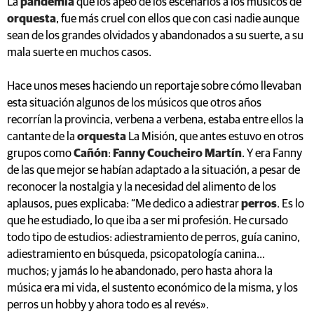
La
pandemia
que los apeó de los escenarios a los músicos de
orquesta
, fue más cruel con ellos que con casi nadie aunque
sean de los grandes olvidados y abandonados a su suerte, a su
mala suerte en muchos casos.
Hace unos meses haciendo un reportaje sobre cómo llevaban
esta situación algunos de los músicos que otros años
recorrían la provincia, verbena a verbena, estaba entre ellos la
cantante de la
orquesta
La Misión, que antes estuvo en otros
grupos como
Cañón
:
Fanny Coucheiro Martín
. Y era Fanny
de las que mejor se habían adaptado a la situación, a pesar de
reconocer la nostalgia y la necesidad del alimento de los
aplausos, pues explicaba: “Me dedico a adiestrar
perros
. Es lo
que he estudiado, lo que iba a ser mi profesión. He cursado
todo tipo de estudios: adiestramiento de perros, guía canino,
adiestramiento en búsqueda, psicopatología canina...
muchos; y jamás lo he abandonado, pero hasta ahora la
música era mi vida, el sustento económico de la misma, y los
perros un hobby y ahora todo es al revés».