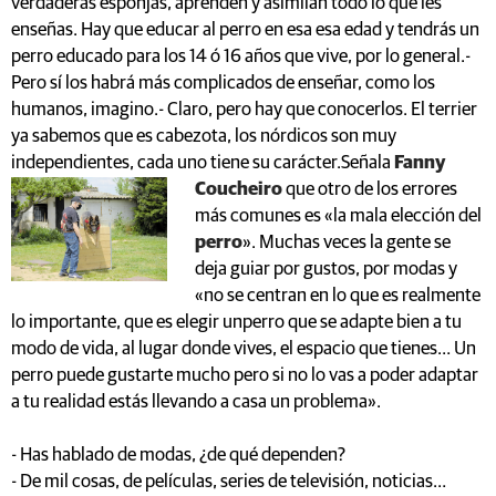
verdaderas esponjas, aprenden y asimilan todo lo que les
enseñas. Hay que educar al perro en esa esa edad y tendrás un
perro educado para los 14 ó 16 años que vive, por lo general.-
Pero sí los habrá más complicados de enseñar, como los
humanos, imagino.- Claro, pero hay que conocerlos. El terrier
ya sabemos que es cabezota, los nórdicos son muy
independientes, cada uno tiene su carácter.
Señala
Fanny
Coucheiro
que otro de los errores
más comunes es «la mala elección del
perro
». Muchas veces la gente se
deja guiar por gustos, por modas y
«no se centran en lo que es realmente
lo importante, que es elegir unperro que se adapte bien a tu
modo de vida, al lugar donde vives, el espacio que tienes… Un
perro puede gustarte mucho pero si no lo vas a poder adaptar
a tu realidad estás llevando a casa un problema».
- Has hablado de modas, ¿de qué dependen?
- De mil cosas, de películas, series de televisión, noticias…