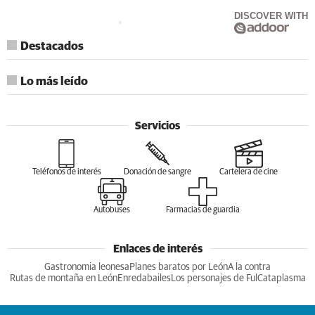
DISCOVER WITH
Destacados
Lo más leído
Servicios
Teléfonos de interés
Donación de sangre
Cartelera de cine
Autobuses
Farmacias de guardia
Enlaces de interés
Gastronomia leonesa
Planes baratos por León
A la contra
Rutas de montaña en León
Enredabailes
Los personajes de Ful
Cataplasma