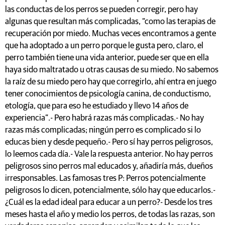
las conductas de los perros se pueden corregir, pero hay
algunas que resultan más complicadas, “como las terapias de
recuperación por miedo. Muchas veces encontramos a gente
que ha adoptado a un perro porque le gusta pero, claro, el
perro también tiene una vida anterior, puede ser que en ella
haya sido maltratado u otras causas de su miedo. No sabemos
la raíz de su miedo pero hay que corregirlo, ahí entra en juego
tener conocimientos de psicología canina, de conductismo,
etología, que para eso he estudiado y llevo 14 años de
experiencia”.- Pero habrá razas más complicadas.- No hay
razas más complicadas; ningún perro es complicado si lo
educas bien y desde pequeño.- Pero sí hay perros peligrosos,
lo leemos cada día.- Vale la respuesta anterior. No hay perros
peligrosos sino perros mal educados y, añadiría más, dueños
irresponsables. Las famosas tres P: Perros potencialmente
peligrosos lo dicen, potencialmente, sólo hay que educarlos.-
¿Cuál es la edad ideal para educar a un perro?- Desde los tres
meses hasta el año y medio los perros, de todas las razas, son