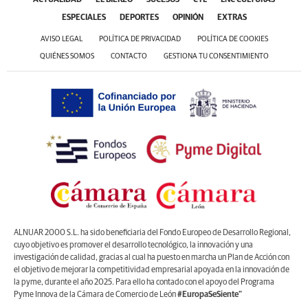
ACTUALIDAD
EL BIERZO
SUCESOS
CYL
LNC CULTURAS
ESPECIALES
DEPORTES
OPINIÓN
EXTRAS
AVISO LEGAL
POLÍTICA DE PRIVACIDAD
POLÍTICA DE COOKIES
QUIÉNES SOMOS
CONTACTO
GESTIONA TU CONSENTIMIENTO
ALNUAR 2000 S.L. ha sido beneficiaria del Fondo Europeo de Desarrollo Regional,
cuyo objetivo es promover el desarrollo tecnológico, la innovación y una
investigación de calidad, gracias al cual ha puesto en marcha un Plan de Acción con
el objetivo de mejorar la competitividad empresarial apoyada en la innovación de
la pyme, durante el año 2025. Para ello ha contado con el apoyo del Programa
Pyme Innova de la Cámara de Comercio de León
#EuropaSeSiente”