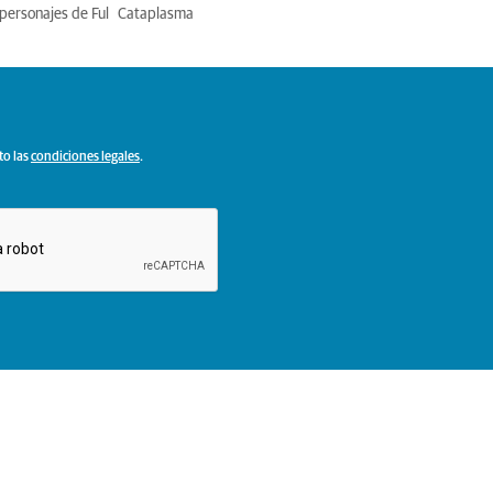
personajes de Ful
Cataplasma
to las
condiciones legales
.