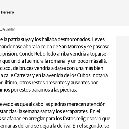
 Herrero
Guardar
la patria suya y los hallaba desmoronados. Leves
 abandonase ahora la celda de San Marcos y se pasease
su prisión. Conde Rebolledo arriba vendría a toparse
n que un día fue muralla romana, y un poco más allá,
ncisco, de bruces vendría a darse con una más bien
la calle Carreras y en la avenida de los Cubos, notaría
r último, otros restos presentes y ausentes por
amos por estos páramos a las piedras.
vedo es que al cabo las piedras merecen atención
ancias: la semana santa y los escaparates. En el
se afanan en arreglar para los fastos religiosos lo que
semanas del año se deja a la deriva. En el segundo, se