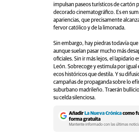
impulsan paseos turísticos de cartón p
decorado cinematográfico. Es en suma l
apariencias, que precisamente alcanz
fervor católico y de la limonada.
Sin embargo, hay piedras todavía que 
aunque suelan pasar mucho más desaperc
oficiales. Sin ir más lejos, el lapidar
León. Sobrecoge y estimula por igual e
ecos históricos que destila. Y su difu
campañas de propaganda sobre lo efím
suburbano madrileño. Traerán bullicio a
su celda silenciosa.
Añadir
La Nueva Crónica
como fu
forma gratuita
Mantente informado con las últimas noticia