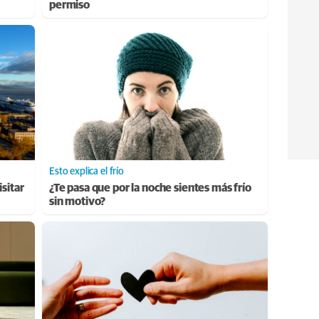
permiso
Esto explica el frío
sitar
¿Te pasa que por la noche sientes más frío
sin motivo?