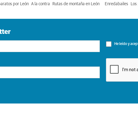
baratos por León
A la contra
Rutas de montaña en León
Enredabailes
Los 
tter
He leído y acep