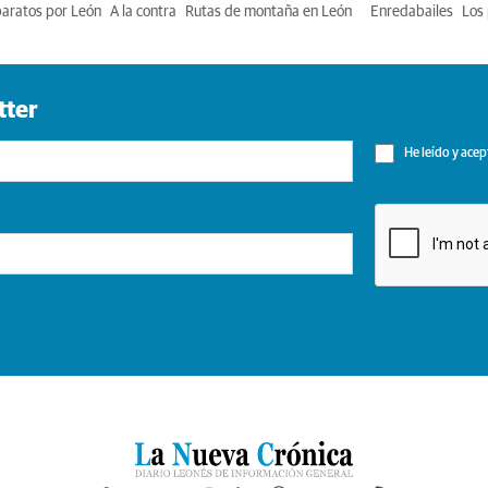
baratos por León
A la contra
Rutas de montaña en León
Enredabailes
Los 
tter
He leído y acep