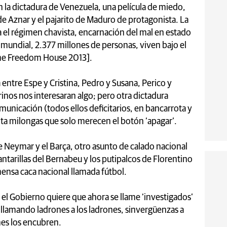
la dictadura de Venezuela, una película de miedo,
de Aznar y el pajarito de Maduro de protagonista. La
a el régimen chavista, encarnación del mal en estado
 mundial, 2.377 millones de personas, viven bajo el
rme Freedom House 2013].
ntre Espe y Cristina, Pedro y Susana, Perico y
inos nos interesaran algo; pero otra dictadura
municación (todos ellos deficitarios, en bancarrota y
ta milongas que solo merecen el botón ‘apagar’.
 Neymar y el Barça, otro asunto de calado nacional
antarillas del Bernabeu y los putipalcos de Florentino
nmensa caca nacional llamada fútbol.
: el Gobierno quiere que ahora se llame ‘investigados’
 llamando ladrones a los ladrones, sinvergüenzas a
nes los encubren.