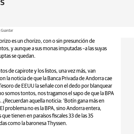
s
Guardar
horizo es un chorizo, con o sin presunción de
tos, y aunque a sus monas imputadas –a las suyas
ruptas se quedan.
os de capirote y los listos, una vez más, van
n la noticia de que la Banca Privada de Andorra cae
esoro de EEUU la señale con el dedo por blanquear
omo somos tontos, nos tragamos el sapo de que la BPA
s. ¿Recuerdan aquella noticia: ‘Botín gana más en
l problema no es la BPA, sino Andorra entera,
s que tienen en paraísos fiscales 33 de las 35
odas como la baronesa Thyssen.