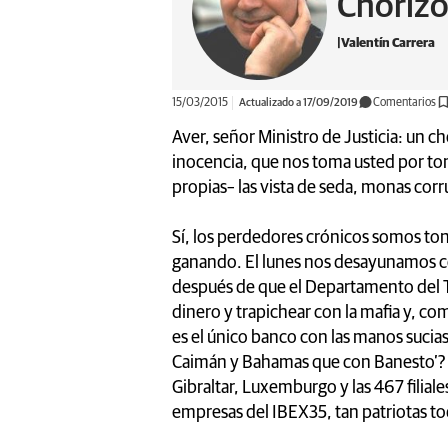
Chorizo
Valentín Carrera
15/03/2015
Actualizado a 17/09/2019
Comentarios
Aver, señor Ministro de Justicia: un c
inocencia, que nos toma usted por ton
propias– las vista de seda, monas cor
Sí, los perdedores crónicos somos tont
ganando. El lunes nos desayunamos co
después de que el Departamento del T
dinero y trapichear con la mafia y, c
es el único banco con las manos sucia
Caimán y Bahamas que con Banesto’? E
Gibraltar, Luxemburgo y las 467 filiale
empresas del IBEX35, tan patriotas t