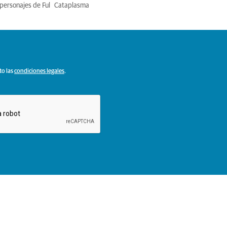
personajes de Ful
Cataplasma
to las
condiciones legales
.