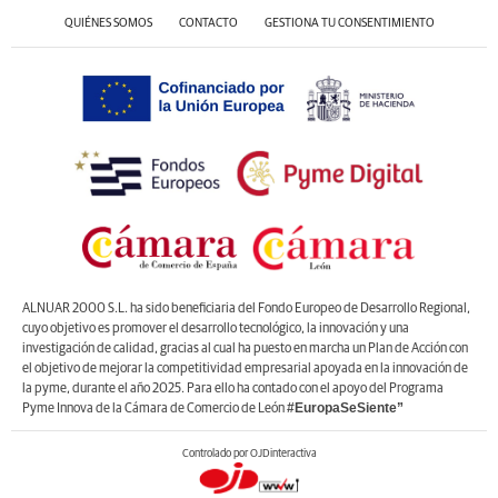
QUIÉNES SOMOS
CONTACTO
GESTIONA TU CONSENTIMIENTO
ALNUAR 2000 S.L. ha sido beneficiaria del Fondo Europeo de Desarrollo Regional,
cuyo objetivo es promover el desarrollo tecnológico, la innovación y una
investigación de calidad, gracias al cual ha puesto en marcha un Plan de Acción con
el objetivo de mejorar la competitividad empresarial apoyada en la innovación de
la pyme, durante el año 2025. Para ello ha contado con el apoyo del Programa
#EuropaSeSiente”
Pyme Innova de la Cámara de Comercio de León
Controlado por OJDinteractiva