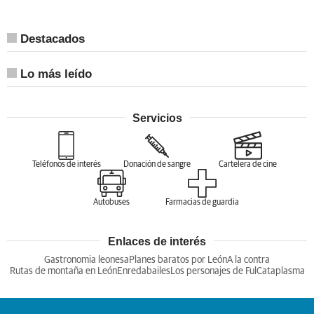
Destacados
Lo más leído
Servicios
Teléfonos de interés
Donación de sangre
Cartelera de cine
Autobuses
Farmacias de guardia
Enlaces de interés
Gastronomia leonesa
Planes baratos por León
A la contra
Rutas de montaña en León
Enredabailes
Los personajes de Ful
Cataplasma